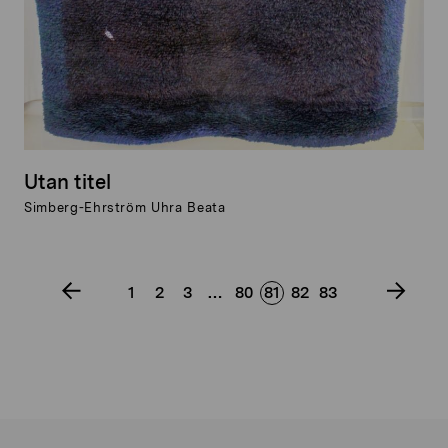
Utan titel
Simberg-Ehrström Uhra Beata
1
2
3
…
80
81
82
83