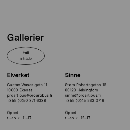
Gallerier
Fritt
inträde
Elverket
Sinne
Gustav Wasas gata 11
Stora Robertsgatan 16
10600 Ekenäs
00120 Helsingfors
proartibus@proartibus.fi
sinne@proartibus.fi
+358 (0)50 371 6339
+358 (0)45 883 3716
Öppet
Öppet
ti–sö kl. 11–17
ti–sö kl. 12–17