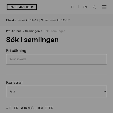
Skip
logo
FI
EN
to
OPEN
OP
content
Elverket ti–sö kl. 11–17 | Sinne ti–sö kl. 12–17
SEARCH
NAV
Pro Artibus
Samlingen
Sök i samlingen
Sök i samlingen
Fri sökning
Konstnär
+
FLER SÖKMÖJLIGHETER