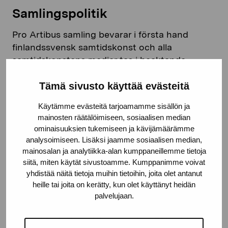
Samlingspolitik
Pro Artibus samling bevarar i första hand
finlandssvensk samtidskonst och alla
samtidskonstens medier tas i beaktande.
Bekanta dig med vår samlingspolitik.
Tämä sivusto käyttää evästeitä
LÄS MER
Käytämme evästeitä tarjoamamme sisällön ja
mainosten räätälöimiseen, sosiaalisen median
ominaisuuksien tukemiseen ja kävijämäärämme
analysoimiseen. Lisäksi jaamme sosiaalisen median,
mainosalan ja analytiikka-alan kumppaneillemme tietoja
siitä, miten käytät sivustoamme. Kumppanimme voivat
Deponeringspolitik
yhdistää näitä tietoja muihin tietoihin, joita olet antanut
heille tai joita on kerätty, kun olet käyttänyt heidän
En stor del av Stiftelsen Pro Artibus samling är
palvelujaan.
långtidsdeponerad i olika finlandssvenska och
tvåspråkiga sammanslutningar. Bekanta dig