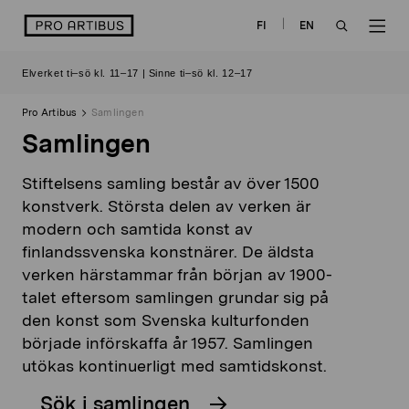
Skip
logo
FI
EN
to
OPEN
OP
content
Elverket ti–sö kl. 11–17 | Sinne ti–sö kl. 12–17
SEARCH
NAV
Pro Artibus
Samlingen
Samlingen
Stiftelsens samling består av över 1500
konstverk. Största delen av verken är
modern och samtida konst av
finlandssvenska konstnärer. De äldsta
verken härstammar från början av 1900-
talet eftersom samlingen grundar sig på
den konst som Svenska kulturfonden
började införskaffa år 1957. Samlingen
utökas kontinuerligt med samtidskonst.
Sök i samlingen