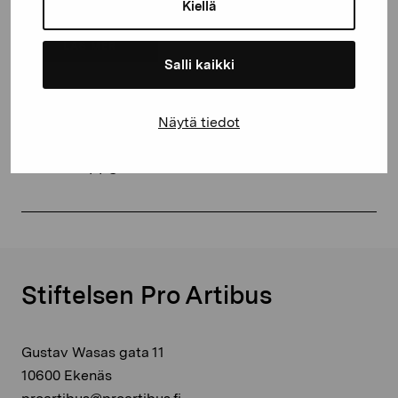
med vår deponeringspolitik.
Kiellä
LÄS MER
Salli kaikki
Näytä tiedot
Har du frågor om vår samling? Se personalens
kontaktuppgifter
här.
Stiftelsen Pro Artibus
Gustav Wasas gata 11
10600 Ekenäs