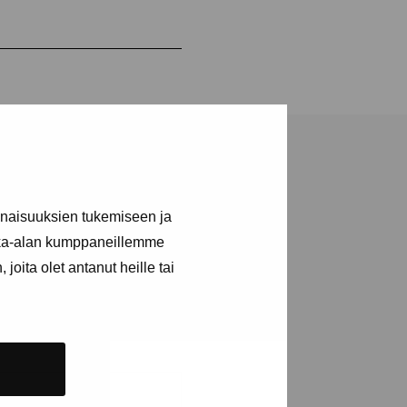
inaisuuksien tukemiseen ja
kka-alan kumppaneillemme
joita olet antanut heille tai
a utställningar
n