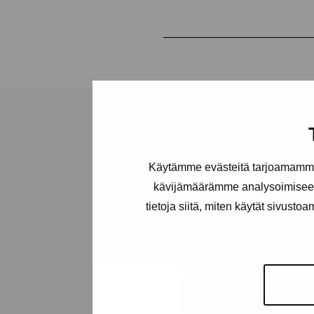
Käytämme evästeitä tarjoamamme 
Stiftelsen Pro
kävijämäärämme analysoimiseen
Artibus
tietoja siitä, miten käytät sivusto
Gustav Wasas gata 11
10600 Ekenäs
proartibus@proartibus.fi
+358 (0)50 371 6339