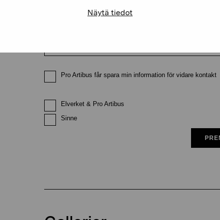
Näytä tiedot
E-postadress
Pro Artibus får spara min information för vidare kontakt
Elverket & Pro Artibus
Sinne
PRE