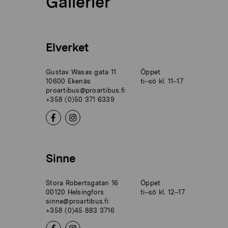
Gallerier
Elverket
Gustav Wasas gata 11
Öppet
10600 Ekenäs
ti–sö kl. 11–17
proartibus@proartibus.fi
+358 (0)50 371 6339
Sinne
Stora Robertsgatan 16
Öppet
00120 Helsingfors
ti–sö kl. 12–17
sinne@proartibus.fi
+358 (0)45 883 3716