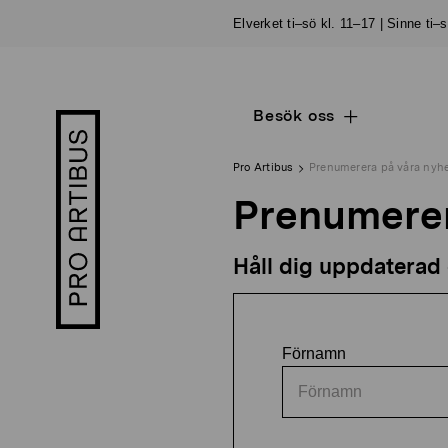
Skip
Elverket ti–sö kl. 11–17 | Sinne ti–
to
content
Besök oss
Open
Pro
sub
Artibus
navigation
logo
Pro Artibus
Prenumerera på våra nyh
Prenumerer
Håll dig uppdaterad
Förnamn