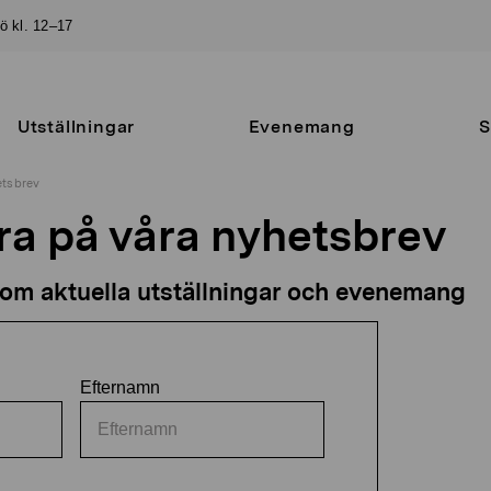
sö kl. 12–17
Utställningar
Evenemang
S
etsbrev
a på våra nyhetsbrev
 om aktuella utställningar och evenemang
Efternamn