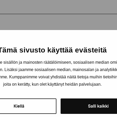
Tämä sivusto käyttää evästeitä
sisällön ja mainosten räätälöimiseen, sosiaalisen median om
. Lisäksi jaamme sosiaalisen median, mainosalan ja analytii
amme. Kumppanimme voivat yhdistää näitä tietoja muihin tietoihin, 
Håll dig uppdaterad om aktuell
joita on kerätty, kun olet käyttänyt heidän palvelujaan.
och evenemang
Förnamn
Efternam
Kiellä
Salli kaikki