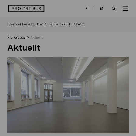
Skip
logo
FI
EN
to
OPEN
OP
content
Elverket ti–sö kl. 11–17 | Sinne ti–sö kl. 12–17
SEARCH
NAV
Pro Artibus
Aktuellt
Aktuellt