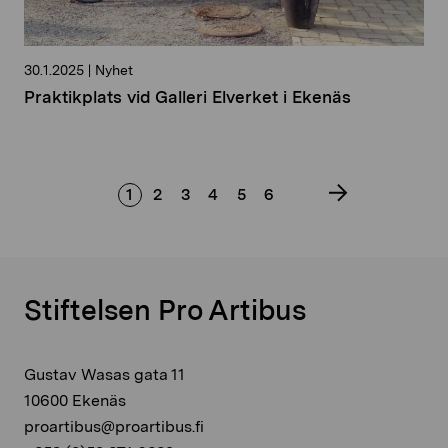
30.1.2025
|
Nyhet
Praktikplats vid Galleri Elverket i Ekenäs
1
2
3
4
5
6
Stiftelsen Pro Artibus
Gustav Wasas gata 11
10600 Ekenäs
proartibus@proartibus.fi