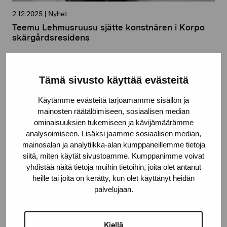
2.12.2025
|
Nyhet
Teemu Lehmusruusu sjätte konstnären i Korpo
skärgårdsresidens
Tämä sivusto käyttää evästeitä
Käytämme evästeitä tarjoamamme sisällön ja
mainosten räätälöimiseen, sosiaalisen median
ominaisuuksien tukemiseen ja kävijämäärämme
analysoimiseen. Lisäksi jaamme sosiaalisen median,
mainosalan ja analytiikka-alan kumppaneillemme tietoja
siitä, miten käytät sivustoamme. Kumppanimme voivat
yhdistää näitä tietoja muihin tietoihin, joita olet antanut
heille tai joita on kerätty, kun olet käyttänyt heidän
palvelujaan.
11.9.2025
|
Open Call
Sinne Open Call
Kiellä