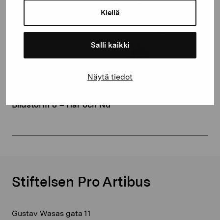
Kiellä
Salli kaikki
Näytä tiedot
19.11.2021
–
20.11.2021
|
För läraren
Bildstorm 8 – Här och Nu
Stiftelsen Pro Artibus
Gustav Wasas gata 11