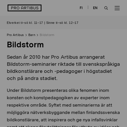
Skip
logo
FI
EN
to
OPEN
OP
content
Elverket ti–sö kl. 11–17 | Sinne ti–sö kl. 12–17
SEARCH
NAV
Pro Artibus
Barn
Bildstorm
Bildstorm
Sedan år 2010 har Pro Artibus arrangerat
Bildstorm-seminarier riktade till svenskspråkiga
bildkonstlärare och -pedagoger i högstadiet
och på andra stadiet.
Under Bildstorm presenteras olika fenomen inom
konsten och konstpedagogiken av experter inom
respektive område. Syftet med seminarierna är att
möjliggöra nätverksbyggande mellan finlandssvenska
bildkonstlärare, att inspirera och ge nya infallsvinklar