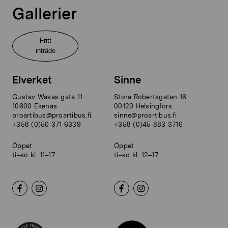
Gallerier
Fritt
inträde
Elverket
Sinne
Gustav Wasas gata 11
Stora Robertsgatan 16
10600 Ekenäs
00120 Helsingfors
proartibus@proartibus.fi
sinne@proartibus.fi
+358 (0)50 371 6339
+358 (0)45 883 3716
Öppet
Öppet
ti–sö kl. 11–17
ti–sö kl. 12–17