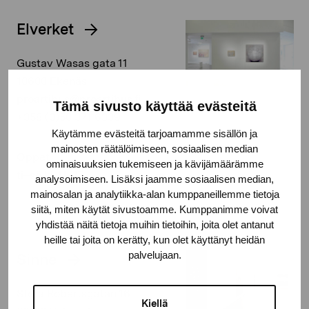
Elverket
Gustav Wasas gata 11
10600 Ekenäs
proartibus@proartibus.fi
Tämä sivusto käyttää evästeitä
+358 (0)50 371 6339
Käytämme evästeitä tarjoamamme sisällön ja
mainosten räätälöimiseen, sosiaalisen median
Öppet
ominaisuuksien tukemiseen ja kävijämäärämme
ti–sö kl. 11–17
analysoimiseen. Lisäksi jaamme sosiaalisen median,
mainosalan ja analytiikka-alan kumppaneillemme tietoja
siitä, miten käytät sivustoamme. Kumppanimme voivat
yhdistää näitä tietoja muihin tietoihin, joita olet antanut
heille tai joita on kerätty, kun olet käyttänyt heidän
palvelujaan.
Sinne
Stora Robertsgatan 16
Kiellä