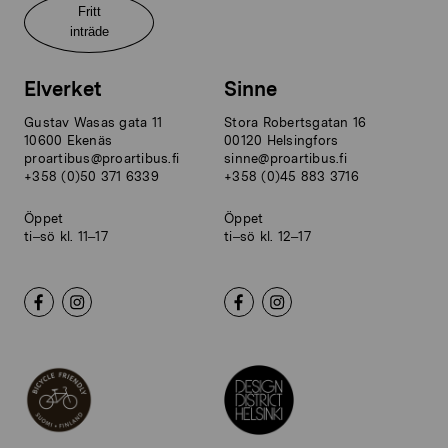
Fritt
inträde
Elverket
Sinne
Gustav Wasas gata 11
Stora Robertsgatan 16
10600 Ekenäs
00120 Helsingfors
proartibus@proartibus.fi
sinne@proartibus.fi
+358 (0)50 371 6339
+358 (0)45 883 3716
Öppet
Öppet
ti–sö kl. 11–17
ti–sö kl. 12–17