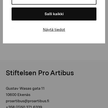
00120 Helsingfors
sinne@proartibus.fi
+358 (0)45 883 3716
Salli kaikki
Öppet
Näytä tiedot
ti–sö kl. 12–17
Stiftelsen Pro Artibus
Gustav Wasas gata 11
10600 Ekenäs
proartibus@proartibus.fi
+358 (0)50 371 6339