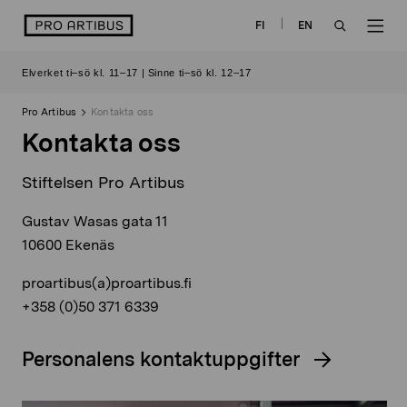
Skip
logo
FI
EN
to
OPEN
OP
content
Elverket ti–sö kl. 11–17 | Sinne ti–sö kl. 12–17
SEARCH
NAV
Pro Artibus
Kontakta oss
Kontakta oss
Stiftelsen Pro Artibus
Gustav Wasas gata 11
10600 Ekenäs
proartibus(a)proartibus.fi
+358 (0)50 371 6339
Personalens kontaktuppgifter