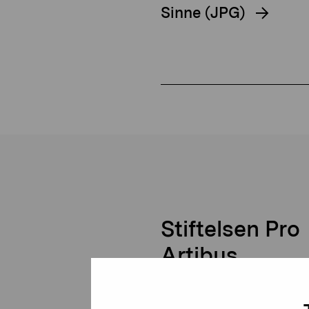
Sinne (JPG)
Stiftelsen Pro
Artibus
Gustav Wasas gata 11