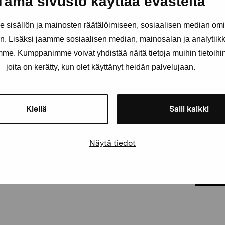
Tämä sivusto käyttää evästeitä
Förnamn
Efternam
sisällön ja mainosten räätälöimiseen, sosiaalisen median om
. Lisäksi jaamme sosiaalisen median, mainosalan ja analytii
amme. Kumppanimme voivat yhdistää näitä tietoja muihin tietoihin, 
E-postadress
joita on kerätty, kun olet käyttänyt heidän palvelujaan.
Kiellä
Salli kaikki
Pro Artibus får spara min information för vidare kontakt
Elverket & Pro Artibus
Näytä tiedot
Sinne
PRE