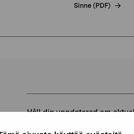
Sinne (PDF)
Håll dig uppdaterad om aktuell
och evenemang