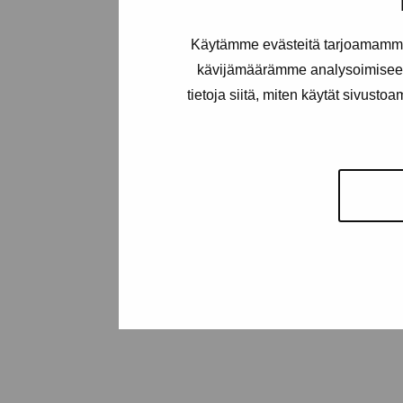
10600 Ekenäs
proartibus@proartibus.fi
Käytämme evästeitä tarjoamamme 
+358 (0)50 371 6339
kävijämäärämme analysoimiseen
tietoja siitä, miten käytät sivusto
Kontakta oss