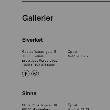
Gallerier
Elverket
Gustav Wasas gata 11
Öppet
10600 Ekenäs
ti–sö kl. 11–17
proartibus@proartibus.fi
+358 (0)50 371 6339
Sinne
Stora Robertsgatan 16
Öppet
00120 Helsingfors
ti–sö kl. 12–17