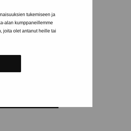
n
inaisuuksien tukemiseen ja
kka-alan kumppaneillemme
joita olet antanut heille tai
NUMERERA NYHETSBREV