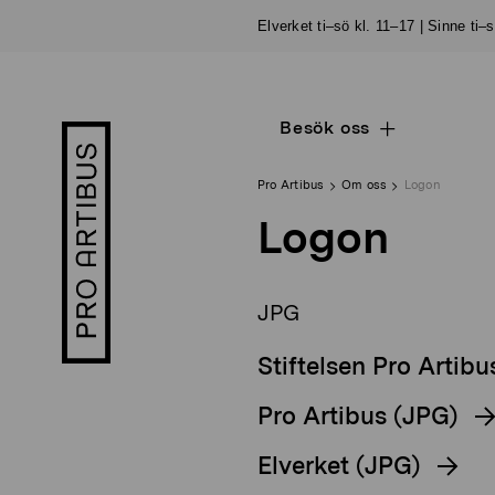
Skip
Elverket ti–sö kl. 11–17 | Sinne ti–
to
content
Besök oss
Open
Pro
sub
Artibus
navigation
logo
Pro Artibus
Om oss
Logon
Logon
JPG
Stiftelsen Pro Artibu
Pro Artibus (JPG)
Elverket (JPG)