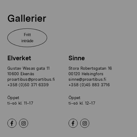
Gallerier
Fritt
inträde
Elverket
Sinne
Gustav Wasas gata 11
Stora Robertsgatan 16
10600 Ekenäs
00120 Helsingfors
proartibus@proartibus.fi
sinne@proartibus.fi
+358 (0)50 371 6339
+358 (0)45 883 3716
Öppet
Öppet
ti–sö kl. 11–17
ti–sö kl. 12–17