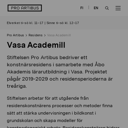
Skip
logo
FI
EN
to
OPEN
OP
content
Elverket ti–sö kl. 11–17 | Sinne ti–sö kl. 12–17
SEARCH
NAV
Pro Artibus
Residens
Vasa Academill
Vasa Academill
Stiftelsen Pro Artibus bedriver ett
konstnärsresidens i samarbete med Åbo
Akademis lärarutbildning i Vasa. Projektet
pågår 2019-2029 och residensperioderna är
treåriga.
Stiftelsen arbetar för att utgående från
residenskonstnärens processer och metoder finna
sätt att stärka undervisningen i bildkonst i
grundskolan och skapa modeller för
konstpedagogiskt arbete. Residenskonstnären bidrar