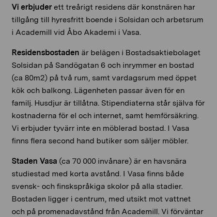
Vi erbjuder
ett treårigt residens där konstnären har
tillgång till hyresfritt boende i Solsidan och arbetsrum
i Academill vid Åbo Akademi i Vasa.
Residensbostaden
är belägen i Bostadsaktiebolaget
Solsidan på Sandögatan 6 och inrymmer en bostad
(ca 80m2) på två rum, samt vardagsrum med öppet
kök och balkong. Lägenheten passar även för en
familj. Husdjur är tillåtna. Stipendiaterna står själva för
kostnaderna för el och internet, samt hemförsäkring.
Vi erbjuder tyvärr inte en möblerad bostad. I Vasa
finns flera second hand butiker som säljer möbler.
Staden Vasa
(ca 70 000 invånare) är en havsnära
studiestad med korta avstånd. I Vasa finns både
svensk- och finskspråkiga skolor på alla stadier.
Bostaden ligger i centrum, med utsikt mot vattnet
och på promenadavstånd från Academill. Vi förväntar