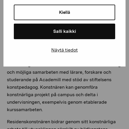
vardagsrum och öppet kök och balkong. Lägenheten
passar även för en familj. Arbetsutrymmen finns i ett
Kiellä
delat arbetsrum på Campus Academill (ca 20 m2) på
promenadavstånd från boendet. Vidare finns även ett
arbetsutrymme i anslutning till universitetets
Salli kaikki
bildkonstsal till residenskonstnärens förfogande (ca
13 m2).
Näytä tiedot
Fokuset i residensvistelsen ligger på det egna
konstnärliga arbetet. Konstnären stimuleras av dialog
och möjliga samarbeten med lärare, forskare och
studerande på Academill med stöd av stiftelsens
konstpedagog. Konstnären kan genomföra
konstnärliga projekt på campus och delta i
undervisningen, exempelvis genom etablerade
kurssamarbeten.
Residenskonstnären bidrar genom sitt konstnärliga