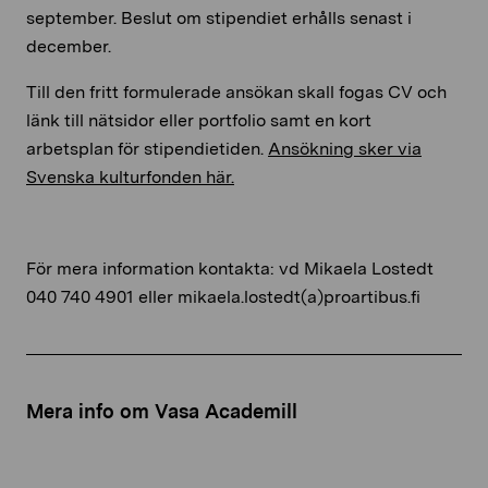
september. Beslut om stipendiet erhålls senast i
december.
Till den fritt formulerade ansökan skall fogas CV och
länk till nätsidor eller portfolio samt en kort
arbetsplan för stipendietiden.
Ansökning sker via
Svenska kulturfonden här.
För mera information kontakta: vd Mikaela Lostedt
040 740 4901 eller mikaela.lostedt(a)proartibus.fi
Mera info om Vasa Academill