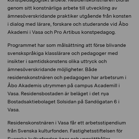
genom sitt konstnärliga arbete till utveckling av
ämnesöverskridande praktiker utgående från konsten
i dialog med lärare, forskare och studerande vid Åbo
Akademi i Vasa och Pro Artibus konstpedagog.
Programmet har som målsättning att förse blivande
svenskspråkiga klasslärare och pedagoger med
insikter i samtidskonstens olika uttryck och
ämnesöverskridande möjligheter. Både
residenskonstnären och pedagogen har arbetsrum i
Åbo Akademis utrymmen på campus Academill i
Vasa. Residensbostaden är beläget i det nya
Bostadsaktiebolaget Solsidan på Sandögatan 6 i
Vasa.
Residenskonstnären i Vasa får e
tt
arbetsstipendium
från Svenska kulturfonden
.
Fastighetsstiftelsen för
Svenska kulturfonden äg
er
och upprätthå
ller