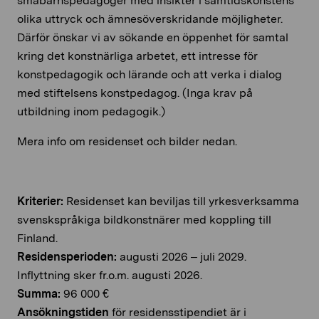
småbarnspedagoger med insikter i samtidskonstens
olika uttryck och ämnesöverskridande möjligheter.
Därför önskar vi av sökande en öppenhet för samtal
kring det konstnärliga arbetet, ett intresse för
konstpedagogik och lärande och att verka i dialog
med stiftelsens konstpedagog. (Inga krav på
utbildning inom pedagogik.)
Mera info om residenset och bilder nedan.
Kriterier:
Residenset kan beviljas till yrkesverksamma
svenskspråkiga bildkonstnärer med koppling till
Finland.
Residensperioden:
augusti 2026 – juli 2029.
Inflyttning sker fr.o.m. augusti 2026.
Summa:
96 000 €
Ansökningstiden
för residensstipendiet är i