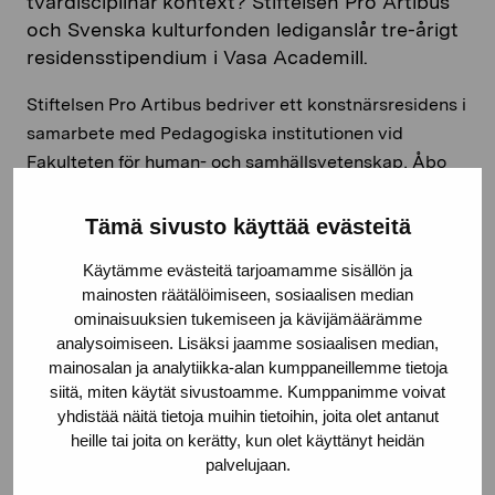
tvärdisciplinär kontext? Stiftelsen Pro Artibus
och Svenska kulturfonden lediganslår tre-årigt
residensstipendium i Vasa Academill.
Stiftelsen Pro Artibus bedriver ett konstnärsresidens i
samarbete med Pedagogiska institutionen vid
Fakulteten för human- och samhällsvetenskap, Åbo
Akademi i Vasa. Pilotprojektet pågår 2019–2029 och
residensperioderna är treåriga. Yrkesverksamma
Tämä sivusto käyttää evästeitä
bildkonstnärer kan ansöka om residensvistelse för
Käytämme evästeitä tarjoamamme sisällön ja
perioden augusti 2026 – juli 2029. Inflyttning sker
mainosten räätälöimiseen, sosiaalisen median
fr.o.m. augusti 2026.
ominaisuuksien tukemiseen ja kävijämäärämme
analysoimiseen. Lisäksi jaamme sosiaalisen median,
Stipendiet omfattar ett arbetsstipendium av Svenska
mainosalan ja analytiikka-alan kumppaneillemme tietoja
Kulturfonden för residensperioden samt boende och
siitä, miten käytät sivustoamme. Kumppanimme voivat
arbetsutrymme. Residensbostaden är belägen i
yhdistää näitä tietoja muihin tietoihin, joita olet antanut
Bostadsaktiebolaget Solsidan på Sandögatan 6 och
heille tai joita on kerätty, kun olet käyttänyt heidän
palvelujaan.
inrymmer en bostad (ca 80m2) på två rum, samt