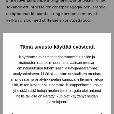
ämnesöverskridande möjligheter. Därför önskar vi av
sökande ett intresse för konstpedagogik och lärande,
en öppenhet för samtal kring konsten samt av att
verka i dialog med stiftelsens konstpedagog.
Till den fritt formulerade ansökan skall fogas CV, länk
Tämä sivusto käyttää evästeitä
till konstnärens nätsidor, samt en kort arbetsplan för
stipendietiden.
Käytämme evästeitä tarjoamamme sisällön ja
mainosten räätälöimiseen, sosiaalisen median
Ansökan, märkt med rubriken
“Vasa Academill”
ominaisuuksien tukemiseen ja kävijämäärämme
skickas per e-post till: mikaela.lostedt@proartibus.fi
analysoimiseen. Lisäksi jaamme sosiaalisen median,
senast den 30.1.2023
. Ansökningar per post beaktas
mainosalan ja analytiikka-alan kumppaneillemme tietoja
siitä, miten käytät sivustoamme. Kumppanimme voivat
inte.
yhdistää näitä tietoja muihin tietoihin, joita olet antanut
För mera information kontakta: vd Mikaela Lostedt
heille tai joita on kerätty, kun olet käyttänyt heidän
palvelujaan.
040 740 4901 eller mikaela.lostedt@proartibus.fi