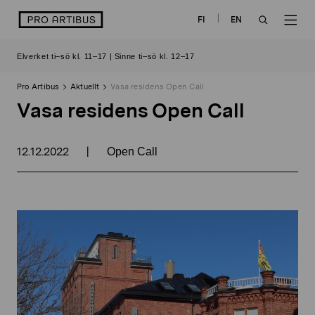
Skip
logo
FI
EN
to
OPEN
OP
content
Elverket ti–sö kl. 11–17 | Sinne ti–sö kl. 12–17
SEARCH
NAV
Pro Artibus
Aktuellt
Vasa residens Open Call
Vasa residens Open Call
12.12.2022
|
Open Call