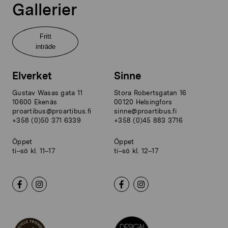
Gallerier
Fritt
inträde
Elverket
Sinne
Gustav Wasas gata 11
Stora Robertsgatan 16
10600 Ekenäs
00120 Helsingfors
proartibus@proartibus.fi
sinne@proartibus.fi
+358 (0)50 371 6339
+358 (0)45 883 3716
Öppet
Öppet
ti–sö kl. 11–17
ti–sö kl. 12–17