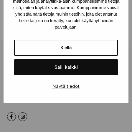
mainosalan ja analytiikka-alan kumppaneillemme tietoja
siitä, miten käytät sivustoamme. Kumppanimme voivat
Logon
yhdistää näitä tietoja muihin tietoihin, joita olet antanut
heille tai joita on kerätty, kun olet käyttänyt heidän
palvelujaan.
Kiellä
Stiftelsen Pro Artibus
Salli kaikki
Gustav Wasas gata 11
10600 Ekenäs
Näytä tiedot
proartibus@proartibus.fi
+358 (0)50 371 6339