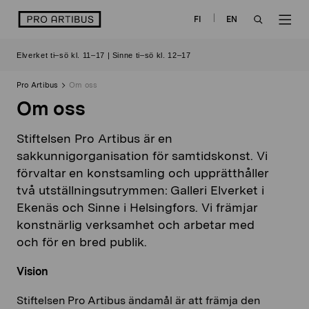
Skip
logo
FI
EN
to
OPEN
OP
content
Elverket ti–sö kl. 11–17 | Sinne ti–sö kl. 12–17
SEARCH
NAV
Pro Artibus
Om oss
Om oss
Stiftelsen Pro Artibus är en
sakkunnigorganisation för samtidskonst. Vi
förvaltar en konstsamling och upprätthåller
två utställningsutrymmen: Galleri Elverket i
Ekenäs och Sinne i Helsingfors. Vi främjar
konstnärlig verksamhet och arbetar med
och för en bred publik.
Vision
Stiftelsen Pro Artibus ändamål är att främja den