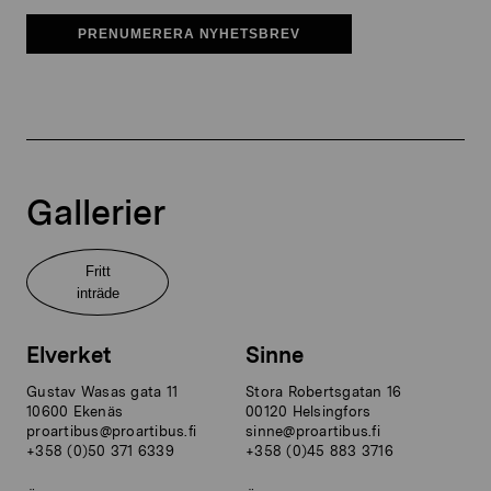
PRENUMERERA NYHETSBREV
Gallerier
Fritt
inträde
Elverket
Sinne
Gustav Wasas gata 11
Stora Robertsgatan 16
10600 Ekenäs
00120 Helsingfors
proartibus@proartibus.fi
sinne@proartibus.fi
+358 (0)50 371 6339
+358 (0)45 883 3716