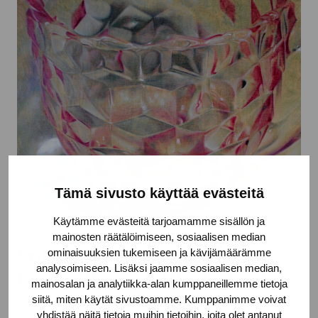
Tämä sivusto käyttää evästeitä
Käytämme evästeitä tarjoamamme sisällön ja
mainosten räätälöimiseen, sosiaalisen median
Stiftelsen Pro Artibus samling
ominaisuuksien tukemiseen ja kävijämäärämme
analysoimiseen. Lisäksi jaamme sosiaalisen median,
består av över 1500 konstverk
mainosalan ja analytiikka-alan kumppaneillemme tietoja
siitä, miten käytät sivustoamme. Kumppanimme voivat
Största delen av verken är modern och
yhdistää näitä tietoja muihin tietoihin, joita olet antanut