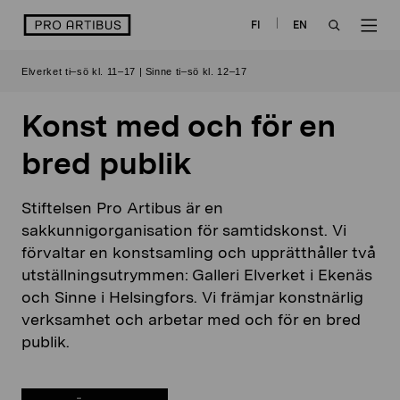
Skip
logo
FI
EN
to
OPEN
OP
content
Elverket ti–sö kl. 11–17 | Sinne ti–sö kl. 12–17
SEARCH
NAV
Konst med och för en
bred publik
Stiftelsen Pro Artibus är en
sakkunnigorganisation för samtidskonst. Vi
förvaltar en konstsamling och upprätthåller två
utställningsutrymmen: Galleri Elverket i Ekenäs
och Sinne i Helsingfors. Vi främjar konstnärlig
verksamhet och arbetar med och för en bred
publik.