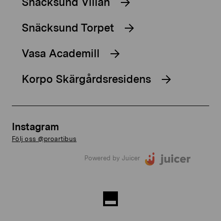
Snäcksund Villan
Snäcksund Torpet
Vasa Academill
Korpo Skärgårdsresidens
Instagram
Följ oss @proartibus
Powered by Juicer