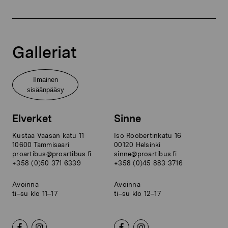
Galleriat
Ilmainen
sisäänpääsy
Elverket
Sinne
Kustaa Vaasan katu 11
Iso Roobertinkatu 16
10600 Tammisaari
00120 Helsinki
proartibus@proartibus.fi
sinne@proartibus.fi
+358 (0)50 371 6339
+358 (0)45 883 3716
Avoinna
Avoinna
ti–su klo 11–17
ti–su klo 12–17