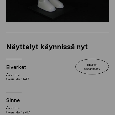
Näyttelyt käynnissä nyt
Ilmainen
Elverket
sisäänpääsy
Avoinna
ti–su klo 11–17
Sinne
Avoinna
ti–su klo 12–17