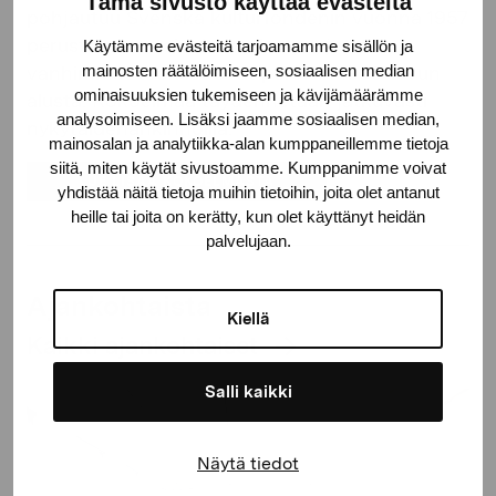
Tämä sivusto käyttää evästeitä
pohjautuu Svenska kulturfondenin vuonna 1957
perustamaan taidekokoelmaan, joten
Käytämme evästeitä tarjoamamme sisällön ja
mainosten räätälöimiseen, sosiaalisen median
vanhimmat teokset ovat peräisin 1900-luvun
ominaisuuksien tukemiseen ja kävijämäärämme
alusta. Kokoelmaa täydennetään jatkuvasti
analysoimiseen. Lisäksi jaamme sosiaalisen median,
nykytaidehankinnoilla.
mainosalan ja analytiikka-alan kumppaneillemme tietoja
siitä, miten käytät sivustoamme. Kumppanimme voivat
LUE LISÄÄ KOKOELMASTA
yhdistää näitä tietoja muihin tietoihin, joita olet antanut
heille tai joita on kerätty, kun olet käyttänyt heidän
palvelujaan.
Ajankohtaista
Kiellä
Kaikki ajankohtaiset
Salli kaikki
Näytä tiedot