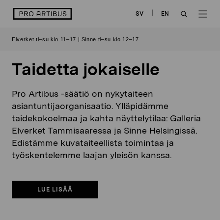
Siirry
logo
SV
EN
sisältöön
OPEN
OP
Elverket ti–su klo 11–17 | Sinne ti–su klo 12–17
SEARCH
NAV
Taidetta jokaiselle
Pro Artibus -säätiö on nykytaiteen
asiantuntijaorganisaatio. Ylläpidämme
taidekokoelmaa ja kahta näyttelytilaa: Galleria
Elverket Tammisaaressa ja Sinne Helsingissä.
Edistämme kuvataiteellista toimintaa ja
työskentelemme laajan yleisön kanssa.
LUE LISÄÄ