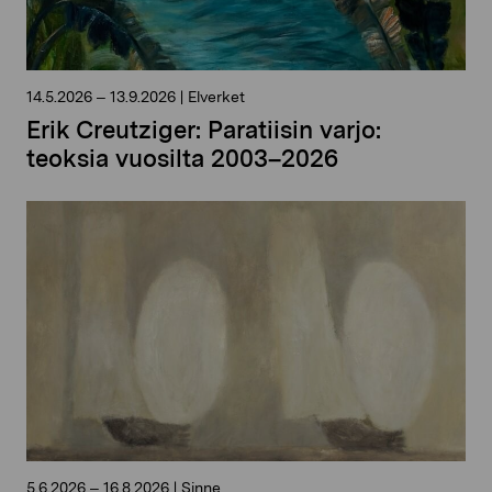
14.5.2026
–
13.9.2026
|
Elverket
Erik Creutziger: Paratiisin varjo:
teoksia vuosilta 2003–2026
5.6.2026
–
16.8.2026
|
Sinne