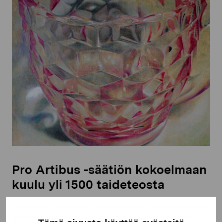
Pro Artibus -säätiön kokoelmaan
kuulu yli 1500 taideteosta
Valtaosa teoksista on modernia ja nykytaidetta
suomenruotsalaisilta taiteilijoilta. Kokoelma