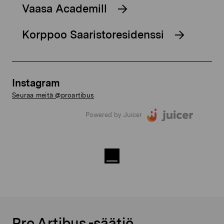
Vaasa Academill
Korppoo Saaristoresidenssi
Instagram
Seuraa meitä @proartibus
Powered by Juicer
Pro Artibus -säätiö