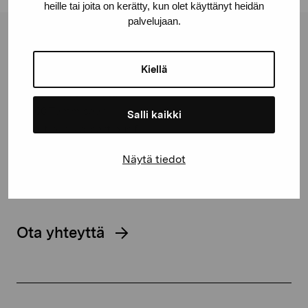
heille tai joita on kerätty, kun olet käyttänyt heidän
palvelujaan.
Pro Artibus -säätiö
Kiellä
Kustaa Vaasan katu 11
10600 Tammisaari
Salli kaikki
proartibus@proartibus.fi
+358 (0)50 371 6339
Näytä tiedot
Ota yhteyttä