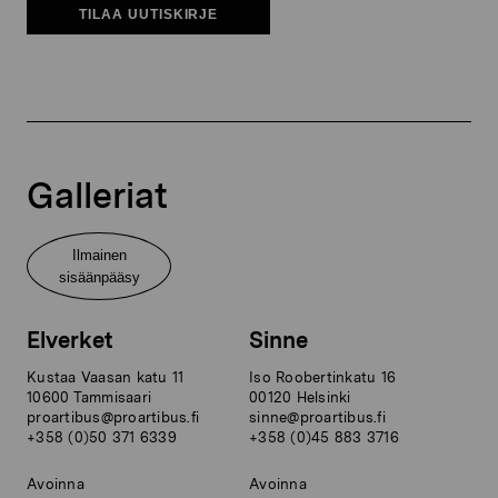
TILAA UUTISKIRJE
Galleriat
Ilmainen
sisäänpääsy
Elverket
Sinne
Kustaa Vaasan katu 11
Iso Roobertinkatu 16
10600 Tammisaari
00120 Helsinki
proartibus@proartibus.fi
sinne@proartibus.fi
+358 (0)50 371 6339
+358 (0)45 883 3716
Avoinna
Avoinna