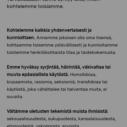
kohtelemme toisiamme.
Kohtelemme kaikkia yhdenvertaisesti ja
kunnioittaen.
Annamme jokaisen olla oma itsensä,
kohtaamme toisemme ystävällisesti ja kunnioitamme
toistemme henkilökohtaista tilaa ja taidekokemusta.
Emme hyväksy syrjintää, häirintää, väkivaltaa tai
muuta
epäasiallista
käytöstä.
Homofobiaa,
kiusaamista, rasismia, seksismiä, transfobiaa tai
käytöstä, joka vähättelee tai halventaa muita, ei
suvaita.
Vältämme oletusten tekemistä muista ihmisistä:
seksuaalisuudesta, sukupuolesta, kansalaisuudesta,
etnisyydestä, uskonnosta, arvoista,