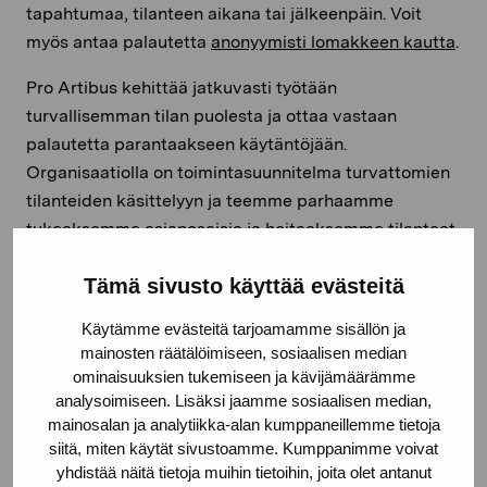
tapahtumaa, tilanteen aikana tai jälkeenpäin. Voit
myös antaa palautetta
anonyymisti lomakkeen kautta
.
Pro Artibus kehittää jatkuvasti työtään
turvallisemman tilan puolesta ja ottaa vastaan
palautetta parantaakseen käytäntöjään.
Organisaatiolla on
toimintasuunnitelma turvattomien
tilanteiden käsittelyyn ja teemme parhaamme
tukeaksemme asianosaisia ja hoitaaksemme tilanteet
ammattimaisesti, kunnioittavasti ja johdonmukaisesti.
Tämä sivusto käyttää evästeitä
Vaalimme yhdessä kaikkia huomioivaa ja turvallista
Käytämme evästeitä tarjoamamme sisällön ja
ympäristöä.
mainosten räätälöimiseen, sosiaalisen median
ominaisuuksien tukemiseen ja kävijämäärämme
analysoimiseen. Lisäksi jaamme sosiaalisen median,
Nämä periaatteet on julkaistu 22.6.2026
mainosalan ja analytiikka-alan kumppaneillemme tietoja
siitä, miten käytät sivustoamme. Kumppanimme voivat
yhdistää näitä tietoja muihin tietoihin, joita olet antanut