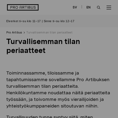
Siirry
logo
SV
EN
sisältöön
OPEN
OP
Elverket ti–su klo 11–17 | Sinne ti–su klo 12–17
SEARCH
NAV
Pro Artibus
Turvallisemman tilan periaatteet
Turvallisemman tilan
periaatteet
Toiminnassamme, tiloissamme ja
tapahtumissamme sovellamme Pro Artibuksen
turvallisemman tilan periaatteita.
Henkilökuntamme noudattaa näitä periaatteita
työssään, ja toivomme myös vierailijoiden ja
yhteistyökumppaneiden sitoutuvan niihin.
Turvallisuuden tunne syntyy siitä, miten