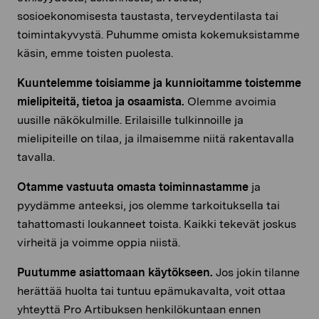
sosioekonomisesta taustasta, terveydentilasta tai
toimintakyvystä. Puhumme omista kokemuksistamme
käsin, emme toisten puolesta.
Kuuntelemme toisiamme ja kunnioitamme toistemme
mielipiteitä, tietoa ja osaamista.
Olemme avoimia
uusille näkökulmille. Erilaisille tulkinnoille ja
mielipiteille on tilaa, ja ilmaisemme niitä rakentavalla
tavalla.
Otamme vastuuta omasta toiminnastamme
ja
pyydämme anteeksi, jos olemme tarkoituksella tai
tahattomasti
loukanneet toista. Kaikki tekevät joskus
virheitä ja voimme oppia niistä.
Puutumme asiattomaan käytökseen.
Jos jokin tilanne
herättää huolta tai tuntuu epämukavalta, voit ottaa
yhteyttä Pro Artibuksen henkilökuntaan
ennen