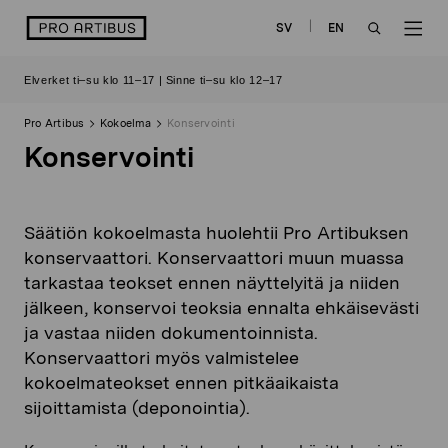
Siirry
logo
SV
EN
sisältöön
OPEN
OP
Elverket ti–su klo 11–17 | Sinne ti–su klo 12–17
SEARCH
NAV
Pro Artibus
Kokoelma
Konservointi
Konservointi
Säätiön kokoelmasta huolehtii Pro Artibuksen
konservaattori. Konservaattori muun muassa
tarkastaa teokset ennen näyttelyitä ja niiden
jälkeen, konservoi teoksia ennalta ehkäisevästi
ja vastaa niiden dokumentoinnista.
Konservaattori myös valmistelee
kokoelmateokset ennen pitkäaikaista
sijoittamista (deponointia).