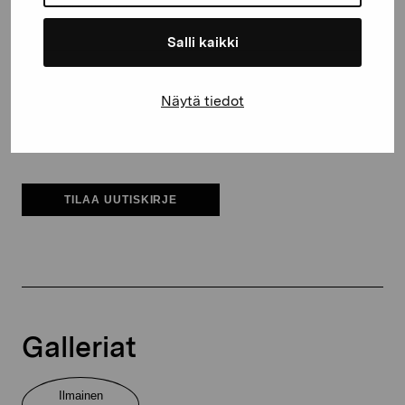
Sähköpostiosoite
Salli kaikki
Pro Artibus saa tallentaa tietoni yhteydenpitoa varten
Näytä tiedot
Elverket & Pro Artibus
Sinne
TILAA UUTISKIRJE
Galleriat
Ilmainen