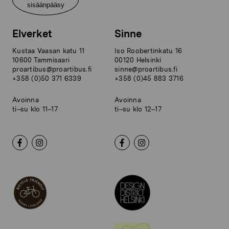
sisäänpääsy
Elverket
Sinne
Kustaa Vaasan katu 11
Iso Roobertinkatu 16
10600 Tammisaari
00120 Helsinki
proartibus@proartibus.fi
sinne@proartibus.fi
+358 (0)50 371 6339
+358 (0)45 883 3716
Avoinna
Avoinna
ti–su klo 11–17
ti–su klo 12–17