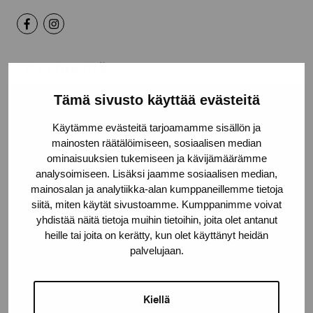
Ota yhteyttä
Tämä sivusto käyttää evästeitä
Käytämme evästeitä tarjoamamme sisällön ja
mainosten räätälöimiseen, sosiaalisen median
Pysy ajantasalla näyttelyistä ja
ominaisuuksien tukemiseen ja kävijämäärämme
analysoimiseen. Lisäksi jaamme sosiaalisen median,
tapahtumista
mainosalan ja analytiikka-alan kumppaneillemme tietoja
siitä, miten käytät sivustoamme. Kumppanimme voivat
yhdistää näitä tietoja muihin tietoihin, joita olet antanut
Etunimi
heille tai joita on kerätty, kun olet käyttänyt heidän
palvelujaan.
Sukunimi
Kiellä