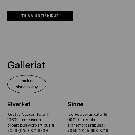
TILAA UUTISKIRJE
Galleriat
Ilmainen
sisäänpääsy
Elverket
Sinne
Kustaa Vaasan katu 11
Iso Roobertinkatu 16
10600 Tammisaari
00120 Helsinki
proartibus@proartibus.fi
sinne@proartibus.fi
+358 (0)50 371 6339
+358 (0)45 883 3716