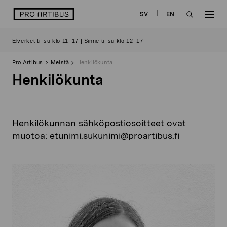
Siirry
logo
SV
EN
sisältöön
OPEN
OP
Elverket ti–su klo 11–17 | Sinne ti–su klo 12–17
SEARCH
NAV
Pro Artibus
Meistä
Henkilökunta
Henkilökunta
Henkilökunnan sähköpostiosoitteet ovat
muotoa: etunimi.sukunimi@proartibus.fi