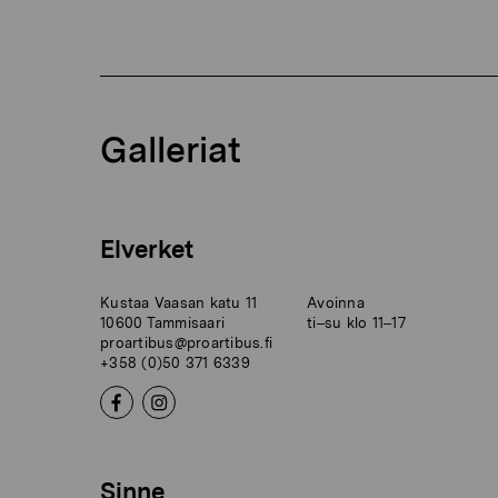
Galleriat
Elverket
Kustaa Vaasan katu 11
Avoinna
10600 Tammisaari
ti–su klo 11–17
proartibus@proartibus.fi
+358 (0)50 371 6339
Sinne