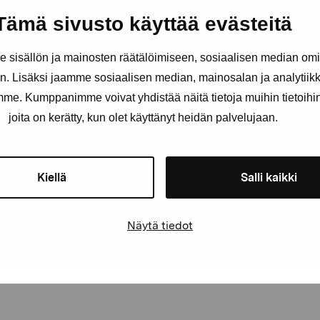
Pysy ajantasalla näyttelyistä 
Tämä sivusto käyttää evästeitä
Etunimi
Sukunimi
sisällön ja mainosten räätälöimiseen, sosiaalisen median om
. Lisäksi jaamme sosiaalisen median, mainosalan ja analytii
amme. Kumppanimme voivat yhdistää näitä tietoja muihin tietoihin, 
joita on kerätty, kun olet käyttänyt heidän palvelujaan.
Sähköpostiosoite
Kiellä
Salli kaikki
Pro Artibus saa tallentaa tietoni yhteydenpitoa varten
Näytä tiedot
Elverket & Pro Artibus
Sinne