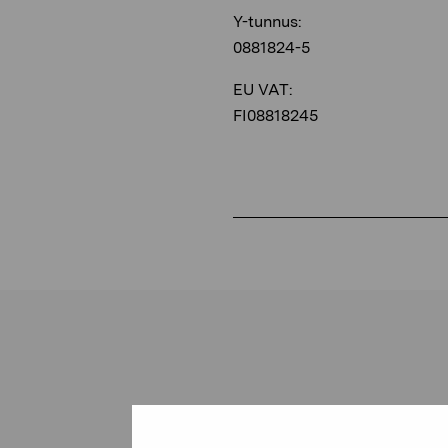
Y-tunnus:
0881824-5
EU VAT:
FI08818245
Pro Artibus -s