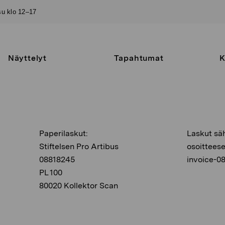
–su klo 12–17
Näyttelyt
Tapahtumat
K
Paperilaskut:
Laskut säh
Stiftelsen Pro Artibus
osoitteese
08818245
invoice-08
PL 100
80020 Kollektor Scan