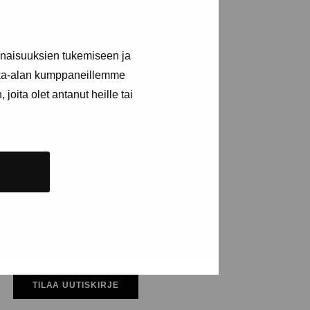
ja tapahtumista
inaisuuksien tukemiseen ja
kka-alan kumppaneillemme
joita olet antanut heille tai
TILAA UUTISKIRJE