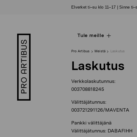
Siirry
Elverket ti–su klo 11–17 | Sinne ti
sisältöön
Tule meille
Open
Pro
sub
Artibus
navigation
logo
Pro Artibus
Meistä
Laskutus
Laskutus
Verkkolaskutunnus:
003708818245
Välittäjätunnus:
003721291126/MAVENTA
Pankki välittäjänä
Välittäjätunnus: DABAFIHH