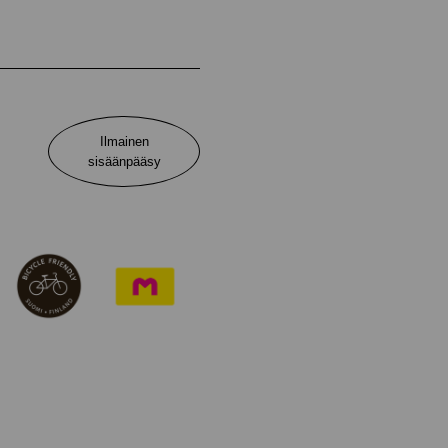
Ilmainen
sisäänpääsy