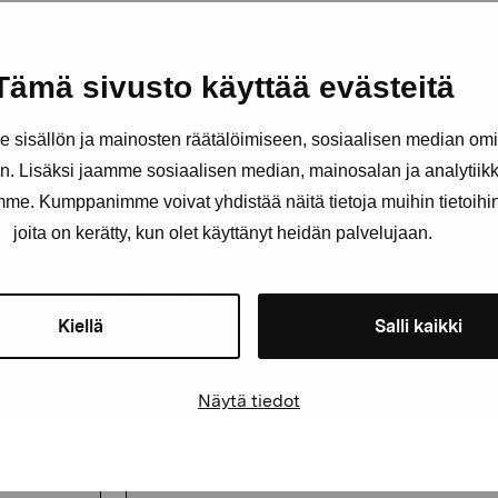
äätiö
Tämä sivusto käyttää evästeitä
Pysy ajantasalla näyttelyistä 
sisällön ja mainosten räätälöimiseen, sosiaalisen median om
. Lisäksi jaamme sosiaalisen median, mainosalan ja analytii
Etunimi
Sukunimi
amme. Kumppanimme voivat yhdistää näitä tietoja muihin tietoihin, 
joita on kerätty, kun olet käyttänyt heidän palvelujaan.
Sähköpostiosoite
Kiellä
Salli kaikki
Näytä tiedot
Pro Artibus saa tallentaa tietoni yhteydenpitoa varten
Elverket & Pro Artibus