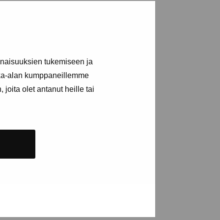
ja tapahtumista
inaisuuksien tukemiseen ja
kka-alan kumppaneillemme
joita olet antanut heille tai