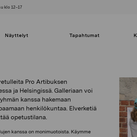
–su klo 12–17
Näyttelyt
Tapahtumat
K
vetulleita Pro Artibuksen
ssa ja Helsingissä. Galleriaan voi
aisryhmän kanssa hakemaan
tapaamaan henkilökuntaa. Elverketiä
tää opetustilana.
ulujen kanssa on monimuotoista. Käymme