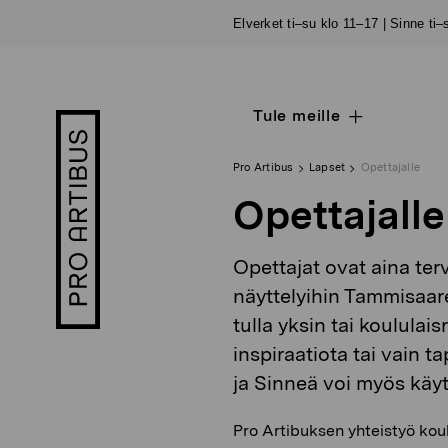
Siirry
Elverket ti–su klo 11–17 | Sinne ti
sisältöön
Tule meille
Open
Pro
sub
Artibus
navigation
logo
Pro Artibus
Lapset
Opettajalle
Opettajalle
Opettajat ovat aina ter
näyttelyihin Tammisaare
tulla yksin tai koulul
inspiraatiota tai vain 
ja Sinneä voi myös käyt
Pro Artibuksen yhteistyö ko