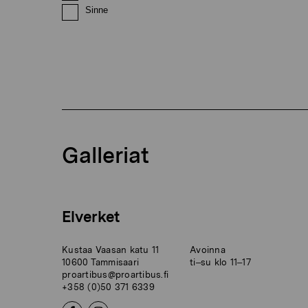
Sinne
Galleriat
Elverket
Kustaa Vaasan katu 11
Avoinna
10600 Tammisaari
ti–su klo 11–17
proartibus@proartibus.fi
+358 (0)50 371 6339