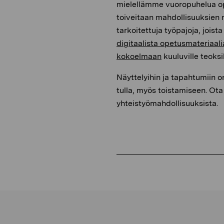
mielellämme vuoropuhelua op
toiveitaan mahdollisuuksien m
tarkoitettuja työpajoja, jois
digitaalista opetusmateriaali
kokoelmaan
kuuluville teoksil
Näyttelyihin ja tapahtumiin o
tulla, myös toistamiseen. Ota
yhteistyömahdollisuuksista.