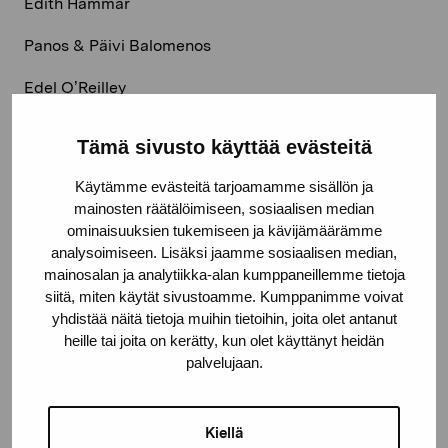
Edith Hammar​
Panos & Päivi Balomenos​
Edel O’Reilley​
Jessie Bullivant​
Tämä sivusto käyttää evästeitä
Gesa Piper & Georgie Goater​
Käytämme evästeitä tarjoamamme sisällön ja
mainosten räätälöimiseen, sosiaalisen median
Ester Martin Bergsmark​
ominaisuuksien tukemiseen ja kävijämäärämme
analysoimiseen. Lisäksi jaamme sosiaalisen median,
Clementine Edwards
mainosalan ja analytiikka-alan kumppaneillemme tietoja
siitä, miten käytät sivustoamme. Kumppanimme voivat
Santiago de Mosteyrín​
yhdistää näitä tietoja muihin tietoihin, joita olet antanut
Emma LaMorte & Benjamin Marvin​
heille tai joita on kerätty, kun olet käyttänyt heidän
palvelujaan.
Jes Hooper​
Benjamin Forster​
Kiellä