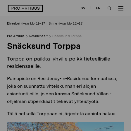
Siirry
logo
SV
EN
sisältöön
OPEN
OP
Elverket ti–su klo 11–17 | Sinne ti–su klo 12–17
SEARCH
NAV
Pro Artibus
Residenssit
Snäcksund Torppa
Snäcksund Torppa
Torppa on paikka lyhyille poikkitieteellisille
residensseille.
Painopiste on Residency-in-Residence formaatissa,
joka on suunnattu yhteiskunnan eri alojen
asiantuntijoille, joiden kanssa Snäcksund Villan -
ohjelman stipendiaatit tekevät yhteistyötä.
Tällä hetkellä Torppaan ei järjestetä avointa hakua.