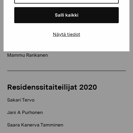
Anna Rokka​
Salli kaikki
Ann Rosen​
Hanna Johansson​​
Näytä tiedot
Ester Fleckner & Johanna Karlsson​
Mammu Rankanen​
Residenssitaiteilijat 2020
Sakari Tervo
Jani A Purhonen
Saara Kanerva Tamminen