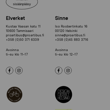
sisäänpääsy
Elverket
Sinne
Kustaa Vaasan katu 11
Iso Roobertinkatu 16
10600 Tammisaari
00120 Helsinki
proartibus@proartibus.fi
sinne@proartibus.fi
+358 (0)50 371 6339
+358 (0)45 883 3716
Avoinna
Avoinna
ti–su klo 11–17
ti–su klo 12–17