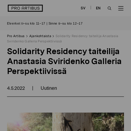
Siirry
logo
SV
EN
sisältöön
OPEN
OP
Elverket ti–su klo 11–17 | Sinne ti–su klo 12–17
SEARCH
NAV
Pro Artibus
Ajankohtaista
Solidarity Residency taiteilija Anastasia
Sviridenko Galleria Perspektiivissä
Solidarity Residency taiteilija
Anastasia Sviridenko Galleria
Perspektiivissä
4.5.2022
|
Uutinen