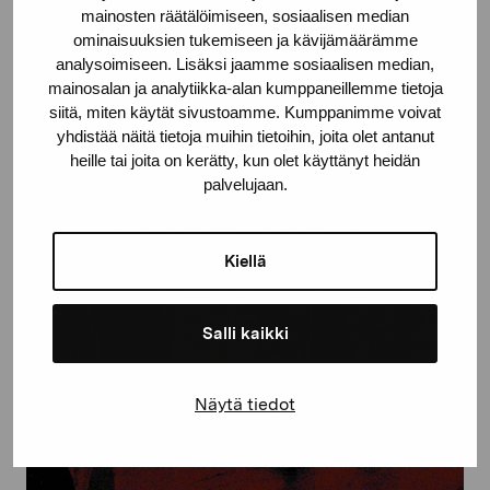
mainosten räätälöimiseen, sosiaalisen median
Torppaa hätäasunnoksi.
Lue lisää täältä
ominaisuuksien tukemiseen ja kävijämäärämme
analysoimiseen. Lisäksi jaamme sosiaalisen median,
mainosalan ja analytiikka-alan kumppaneillemme tietoja
Kuva: Anastasia Sviridenko, Osa Network nomad veistoksesta, 2022.
siitä, miten käytät sivustoamme. Kumppanimme voivat
yhdistää näitä tietoja muihin tietoihin, joita olet antanut
Kuva: Anastasia Sviridenko.
heille tai joita on kerätty, kun olet käyttänyt heidän
palvelujaan.
Kiellä
Salli kaikki
Näytä tiedot