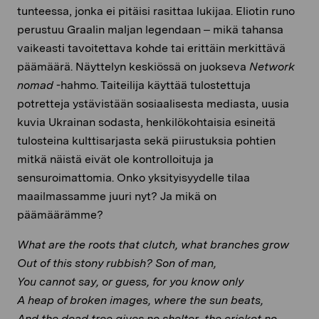
tunteessa, jonka ei pitäisi rasittaa lukijaa. Eliotin runo
perustuu Graalin maljan legendaan – mikä tahansa
vaikeasti tavoitettava kohde tai erittäin merkittävä
päämäärä. Näyttelyn keskiössä on juokseva
Network
nomad
-hahmo. Taiteilija käyttää tulostettuja
potretteja ystävistään sosiaalisesta mediasta, uusia
kuvia Ukrainan sodasta, henkilökohtaisia esineitä
tulosteina kulttisarjasta sekä piirustuksia pohtien
mitkä näistä eivät ole kontrolloituja ja
sensuroimattomia. Onko yksityisyydelle tilaa
maailmassamme juuri nyt? Ja mikä on
päämäärämme?
What are the roots that clutch, what branches grow
Out of this stony rubbish? Son of man,
You cannot say, or guess, for you know only
A heap of broken images, where the sun beats,
And the dead tree gives no shelter, the cricket no