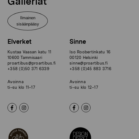
Galleriat
Ilmainen
sisäänpääsy
Elverket
Sinne
Kustaa Vaasan katu 11
Iso Roobertinkatu 16
10600 Tammisaari
00120 Helsinki
proartibus@proartibus.fi
sinne@proartibus.fi
+358 (0)50 371 6339
+358 (0)45 883 3716
Avoinna
Avoinna
ti–su klo 11–17
ti–su klo 12–17