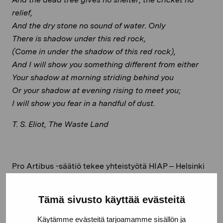
relief,
And the dry stone no sound of water. Only
There is shadow under this red rock,
(Come in under the shadow of this red rock),
And I will show you something different from either
Your shadow at morning striding behind you
Or your shadow at evening rising to meet you;
I will show you fear in a handful of dust.
T. S. Eliot, The Waste Land
Pro Artibus -säätiö tekee yhteistyötä HIAP – Helsinki
International Artist Programmen ja Frame
Contemporary Art Finlandin kanssa tukeakseen
Tämä sivusto käyttää evästeitä
Ukrainassa käynnissä olevan sodan vuoksi pakenevia
ukrainalaisia taiteilijoita tarjoamalla Snäcksund
Käytämme evästeitä tarjoamamme sisällön ja