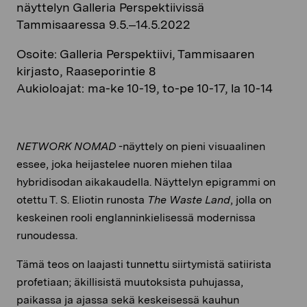
näyttelyn Galleria Perspektiivissä
Tammisaaressa 9.5.–14.5.2022
Osoite: Galleria Perspektiivi, Tammisaaren
kirjasto, Raaseporintie 8
Aukioloajat: ma-ke 10-19, to-pe 10-17, la 10-14
NETWORK NOMAD
-näyttely on pieni visuaalinen
essee, joka heijastelee nuoren miehen tilaa
hybridisodan aikakaudella. Näyttelyn epigrammi on
otettu T. S. Eliotin runosta
The Waste Land
, jolla on
keskeinen rooli englanninkielisessä modernissa
runoudessa.
Tämä teos on laajasti tunnettu siirtymistä satiirista
profetiaan; äkillisistä muutoksista puhujassa,
paikassa ja ajassa sekä keskeisessä kauhun