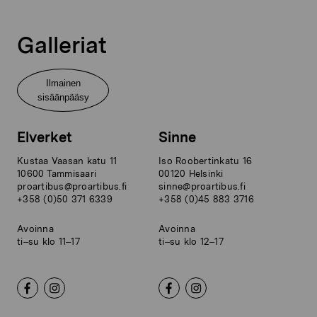
Galleriat
Ilmainen
sisäänpääsy
Elverket
Sinne
Kustaa Vaasan katu 11
Iso Roobertinkatu 16
10600 Tammisaari
00120 Helsinki
proartibus@proartibus.fi
sinne@proartibus.fi
+358 (0)50 371 6339
+358 (0)45 883 3716
Avoinna
Avoinna
ti–su klo 11–17
ti–su klo 12–17