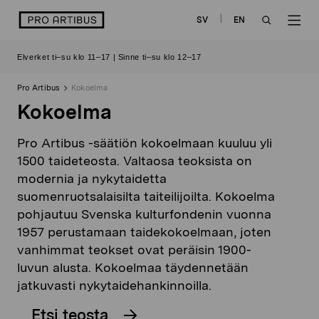
Siirry
logo
SV
EN
sisältöön
OPEN
OP
Elverket ti–su klo 11–17 | Sinne ti–su klo 12–17
SEARCH
NAV
Pro Artibus
Kokoelma
Kokoelma
Pro Artibus -säätiön kokoelmaan kuuluu yli
1500 taideteosta. Valtaosa teoksista on
modernia ja nykytaidetta
suomenruotsalaisilta taiteilijoilta. Kokoelma
pohjautuu Svenska kulturfondenin vuonna
1957 perustamaan taidekokoelmaan, joten
vanhimmat teokset ovat peräisin 1900-
luvun alusta. Kokoelmaa täydennetään
jatkuvasti nykytaidehankinnoilla.
Etsi teosta