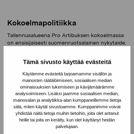
Kokoelmapolitiikka
Tallennusalueena Pro Artibuksen kokoelmassa
on ensisijaisesti suomenruotsalainen nykytaide.
Kaikki nykytaiteen mediumit ovat tallentamisen
kohteina. Tutustu kokoelmapolitiikkaamme.
Tämä sivusto käyttää evästeitä
LUE LISÄÄ
Käytämme evästeitä tarjoamamme sisällön ja
mainosten räätälöimiseen, sosiaalisen median
ominaisuuksien tukemiseen ja kävijämäärämme
analysoimiseen. Lisäksi jaamme sosiaalisen median,
mainosalan ja analytiikka-alan kumppaneillemme tietoja
siitä, miten käytät sivustoamme. Kumppanimme voivat
yhdistää näitä tietoja muihin tietoihin, joita olet antanut
Deponointipolitiikka
heille tai joita on kerätty, kun olet käyttänyt heidän
palvelujaan.
Pro Artibus -säätiön kokoelma on suuressa