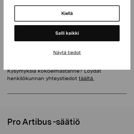
osin pitkäaikaissijoitettu erilaisiin
yleishyödyllisiin suomenruotsalaisiin tai
Kiellä
kaksikielisiin yhteisöihin. Tutustu
deponointipolitiikkaamme.
Salli kaikki
LUE LISÄÄ
Näytä tiedot
Kysymyksiä kokoelmastanne? Löydät
henkilökunnan yhteystiedot
täältä.
Pro Artibus -säätiö