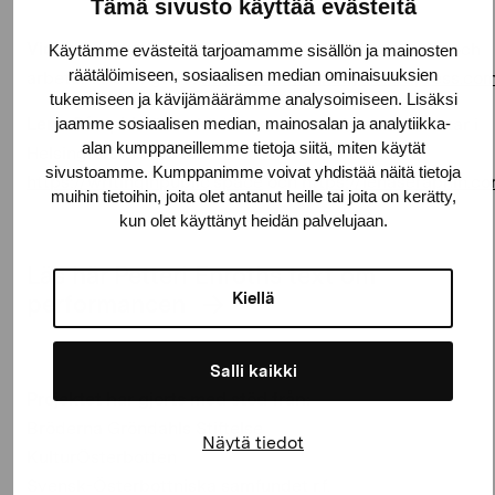
Tämä sivusto käyttää evästeitä
Vidha Saumya
är en bildkonstnär och poet som bor och
Käytämme evästeitä tarjoamamme sisällön ja mainosten
räätälöimiseen, sosiaalisen median ominaisuuksien
arbetar i Helsingfors:
https://vidhasaumya.wordpress.co
tukemiseen ja kävijämäärämme analysoimiseen. Lisäksi
jaamme sosiaalisen median, mainosalan ja analytiikka-
Lena Séraphin
är en bildkonstnär som bor och arbetar i
alan kumppaneillemme tietoja siitä, miten käytät
Helsingfors och Vasa:
sivustoamme. Kumppanimme voivat yhdistää näitä tietoja
https://writinginpublic.space
och
https://lenaseraphin.c
muihin tietoihin, joita olet antanut heille tai joita on kerätty,
kun olet käyttänyt heidän palvelujaan.
Läs här Petteri Enroths text om
Kiellä
performancen
Salli kaikki
Projektet
har gjorts
med stöd från
:
Bröderna Gröndahls Stiftelse
Näytä tiedot
KulturÖsterbotten
Svensk-Österbottniska samfundet r.f.