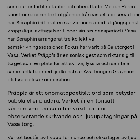
som därför förblir utanför och oberättade. Medan Perec
konstruerade sin text utgående från visuella observation
har Séraphin initierat en skrivprocess med utgångspunkt 
kroppsliga iakttagelser. Under sin residensperiod i Vasa
har Séraphin arrangerat tre kollektiva
samskrivningssessioner. Fokus har varit på Salutorget i
Vasa. Verket
Präppla
är en sonisk gest som riktar sig till
torget som en plats för att skriva, lyssna och samtala
sammanflätad med ljudkonstnär Ava Imogen Graysons
platsspecifika komposition.
Präppla är ett onomatopoetiskt ord som betyder
babbla eller pladdra. Verket är en tonsatt
körintervention som har vuxit fram ur
observerande skrivande och ljudupptagningar på
Vasa torg.
Verket består av liveperformance och olika lager av ljud