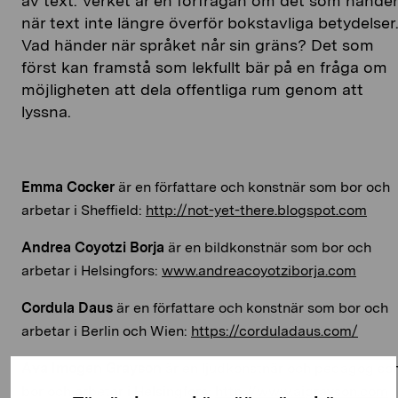
av text. Verket är en förfrågan om det som händer
när text inte längre överför bokstavliga betydelser
Vad händer när språket når sin gräns? Det som
först kan framstå som lekfullt bär på en fråga om
möjligheten att dela offentliga rum genom att
lyssna.
Emma Cocker
är en författare och konstnär som bor och
arbetar i Sheffield:
http://not-yet-there.blogspot.com
Andrea Coyotzi Borja
är en bildkonstnär som bor och
arbetar i Helsingfors:
www.andreacoyotziborja.com
Cordula Daus
är en författare och konstnär som bor och
arbetar i Berlin och Wien:
https://corduladaus.com/
Ava Imogen Grayson
är en ljudkonstnär och pedagog so
bor och arbetar i Helsingfors:
http://www.aigrayson.com