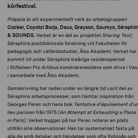
körfestival.
Präppla
är ett experimentellt verk av arbetsgruppen
Cocker, Coyotzi Borja, Daus, Grayson, Saumya, Séraphi
& SOUNDS.
Verket är en del av projektet
Sharing Text
;
Séraphins postdoktorala forskning vid Fakulteten för
pedagogik och välfärdsstudier, Åbo Akademi. Verket har
kommit till under Séraphins treåriga residensperiod
i Stiftelsen Pro Artibus konstnärsresidens som drivs i Vas
i samarbete med Åbo Akademi.
Samskrivning har redan under en längre tid varit del av
Séraphins arbetsprocesser, som hämtar inspiration från
Georges Perec och hans bok
Tentative d’épuisement d’u
lieu parisien
från 1975 (
An Attempt at Exhausting a Place
in Paris
). Verket bygger på hur Perec noterar en plats
utifrån sina observationer. Han tar systematiskt fasta på
alla de små detaljer och händelser som ofta förbigås och