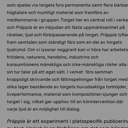
som spelas via torgets fyra permanenta samt flera bärba
högtalare och muntligt material som framförs av
medlemmarna i gruppen. Torget har en central roll i verke
och
Präppla
är en inbjudan att fästa uppmärksamhet på
rörelser, ljud och förbipasserande på torget.
Präppla
lyfte
fram samtalen som ständigt förs som en del av torgets
ljudrymd. Om vi lyssnar noggrant kan vi höra hur arbetets
fritidens, naturens, handelns, industrins och
konsumtionens mänskliga och icke-mänskliga röster alla 
sin tur talar på ett eget sätt. I verket förs samman
kroppsligt skrivande och fältinspelningar från torget med
olika lager bestående av torgets huvudsakliga tonhöjder,
liveperformance, material som kompositören sjunger och
torget i sig, vilket ger upphov till en körintervention där
varje ljud är en möjlighet till dialog.
Präppla
är ett experiment i platsspecifik publicerin