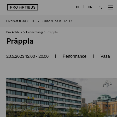
Skip
logo
FI
EN
to
OPEN
O
content
Elverket ti–sö kl. 11–17 | Sinne ti–sö kl. 12–17
SEARCH
N
Pro Artibus
Evenemang
Präppla
Präppla
20.5.2023
12.00
20.00
|
|
-
Performance
Vasa