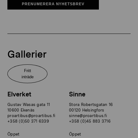
PRENUMERERA NYHETSBREV
Gallerier
Fritt
inträde
Elverket
Sinne
Gustav Wasas gata 11
Stora Robertsgatan 16
10600 Ekenäs
00120 Helsingfors
proartibus@proartibus.fi
sinne@proartibus.fi
+358 (0)50 371 6339
+358 (0)45 883 3716
Öppet
Öppet