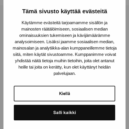
Tämä sivusto käyttää evästeitä
Stiftelsen Pro Artibus
Käytämme evästeitä tarjoamamme sisällön ja
mainosten räätälöimiseen, sosiaalisen median
ominaisuuksien tukemiseen ja kävijämäärämme
Gustav Wasas gata 11
analysoimiseen. Lisäksi jaamme sosiaalisen median,
10600 Ekenäs
mainosalan ja analytiikka-alan kumppaneillemme tietoja
proartibus@proartibus.fi
siitä, miten käytät sivustoamme. Kumppanimme voivat
yhdistää näitä tietoja muihin tietoihin, joita olet antanut
+358 (0)50 371 6339
heille tai joita on kerätty, kun olet käyttänyt heidän
palvelujaan.
Kiellä
Kontakta oss
Salli kaikki