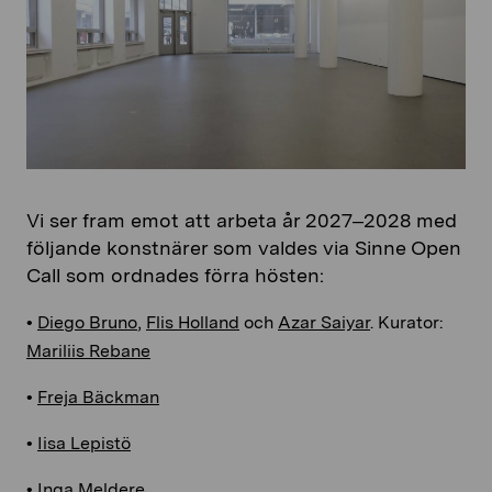
Vi ser fram emot att arbeta år 2027–2028 med
följande konstnärer som valdes via Sinne Open
Call som ordnades förra hösten:
•
Diego Bruno
,
Flis Holland
och
Azar Saiyar
. Kurator:
Mariliis Rebane
•
Freja Bäckman
•
Iisa Lepistö
•
Inga Meldere