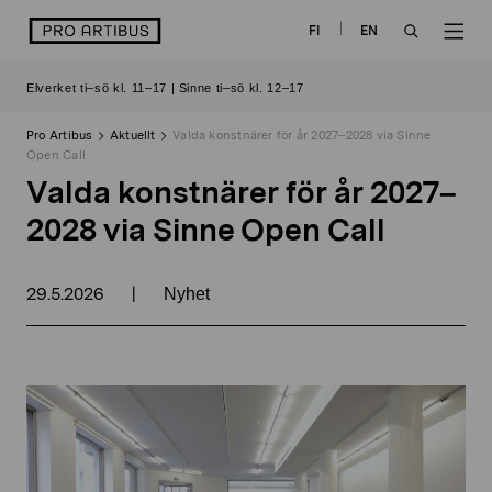
Skip
logo
FI
EN
to
OPEN
OP
content
Elverket ti–sö kl. 11–17 | Sinne ti–sö kl. 12–17
SEARCH
NAV
Pro Artibus
Aktuellt
Valda konstnärer för år 2027–2028 via Sinne
Open Call
Valda konstnärer för år 2027–
2028 via Sinne Open Call
29.5.2026
|
Nyhet