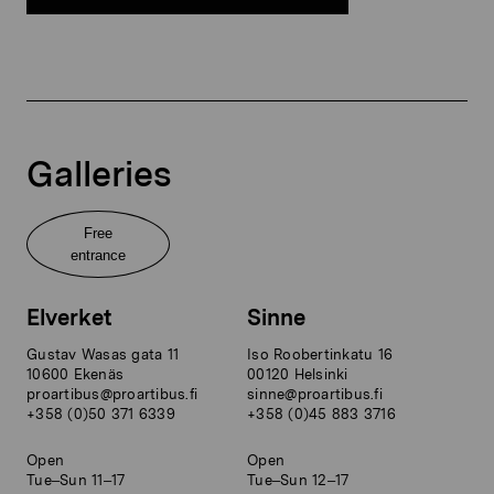
Galleries
Free
entrance
Elverket
Sinne
Gustav Wasas gata 11
Iso Roobertinkatu 16
10600 Ekenäs
00120 Helsinki
proartibus@proartibus.fi
sinne@proartibus.fi
+358 (0)50 371 6339
+358 (0)45 883 3716
Open
Open
Tue–Sun 11–17
Tue–Sun 12–17