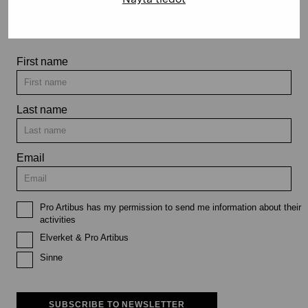
exhibitions and events
First name
Last name
Email
Pro Artibus has my permission to send me information about their
activities
Elverket & Pro Artibus
Sinne
SUBSCRIBE TO NEWSLETTER