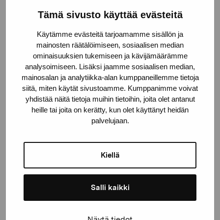
Tämä sivusto käyttää evästeitä
Pro Artibus Foundation
Käytämme evästeitä tarjoamamme sisällön ja
mainosten räätälöimiseen, sosiaalisen median
ominaisuuksien tukemiseen ja kävijämäärämme
Gustav Wasas gata 11
analysoimiseen. Lisäksi jaamme sosiaalisen median,
10600 Ekenäs
mainosalan ja analytiikka-alan kumppaneillemme tietoja
proartibus@proartibus.fi
siitä, miten käytät sivustoamme. Kumppanimme voivat
+358 (0)50 371 6339
yhdistää näitä tietoja muihin tietoihin, joita olet antanut
heille tai joita on kerätty, kun olet käyttänyt heidän
palvelujaan.
Kiellä
Contact us
Salli kaikki
Stay up-to-date on our
Näytä tiedot