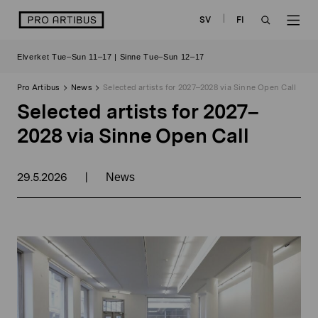
Skip
logo
SV
FI
to
OPEN
OP
content
Elverket Tue–Sun 11–17 | Sinne Tue–Sun 12–17
SEARCH
NAV
Pro Artibus
News
Selected artists for 2027–2028 via Sinne Open Call
Selected artists for 2027–
2028 via Sinne Open Call
29.5.2026
|
News