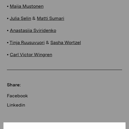
•
Maija Mustonen
•
Julia Selin
&
Matti Sumari
•
Anastasiia Sviridenko
•
Tinja Ruusuvuori
&
Sasha Wortzel
•
Carl Victor Wingren
Share:
Facebook
Linkedin