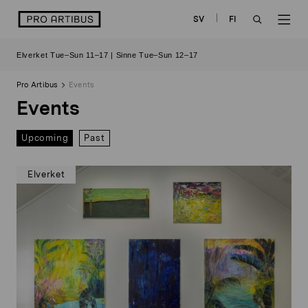
Skip
logo
SV
FI
to
OPEN
OP
content
Elverket Tue–Sun 11–17 | Sinne Tue–Sun 12–17
SEARCH
NAV
Pro Artibus
Events
Events
Upcoming
Past
Elverket