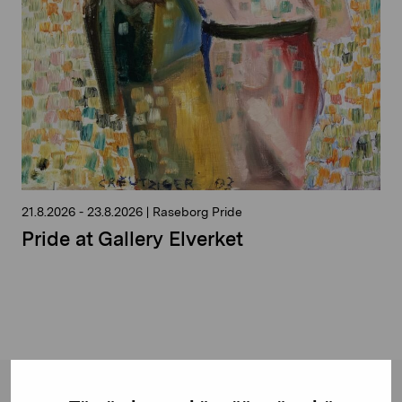
21.8.2026
-
23.8.2026
|
Raseborg Pride
Pride at Gallery Elverket