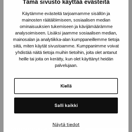
Pro Artibus Foundation
Tämä sivusto käyttää evästeitä
Käytämme evästeitä tarjoamamme sisällön ja
mainosten räätälöimiseen, sosiaalisen median
Gustav Wasas gata 11
ominaisuuksien tukemiseen ja kävijämäärämme
10600 Ekenäs
analysoimiseen. Lisäksi jaamme sosiaalisen median,
proartibus@proartibus.fi
mainosalan ja analytiikka-alan kumppaneillemme tietoja
+358 (0)50 371 6339
siitä, miten käytät sivustoamme. Kumppanimme voivat
yhdistää näitä tietoja muihin tietoihin, joita olet antanut
heille tai joita on kerätty, kun olet käyttänyt heidän
palvelujaan.
Contact us
Kiellä
Salli kaikki
Stay up-to-date on our
Näytä tiedot
exhibitions and events