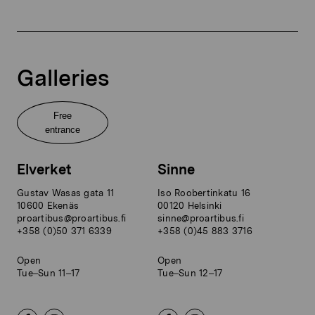
Galleries
Free
entrance
Elverket
Sinne
Gustav Wasas gata 11
Iso Roobertinkatu 16
10600 Ekenäs
00120 Helsinki
proartibus@proartibus.fi
sinne@proartibus.fi
+358 (0)50 371 6339
+358 (0)45 883 3716
Open
Open
Tue–Sun 11–17
Tue–Sun 12–17