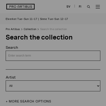
Skip
logo
SV
FI
to
OPEN
OP
content
Elverket Tue–Sun 11–17 | Sinne Tue–Sun 12–17
SEARCH
NAV
Pro Artibus
Collection
Search the collection
Search the collection
Search
Artist
+
MORE SEARCH OPTIONS