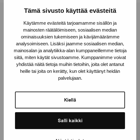
Tämä sivusto käyttää evästeitä
Pro Artibus Foundation
Käytämme evästeitä tarjoamamme sisällön ja
mainosten räätälöimiseen, sosiaalisen median
ominaisuuksien tukemiseen ja kävijämäärämme
Gustav Wasas gata 11
analysoimiseen. Lisäksi jaamme sosiaalisen median,
10600 Ekenäs
mainosalan ja analytiikka-alan kumppaneillemme tietoja
proartibus@proartibus.fi
siitä, miten käytät sivustoamme. Kumppanimme voivat
+358 (0)50 371 6339
yhdistää näitä tietoja muihin tietoihin, joita olet antanut
heille tai joita on kerätty, kun olet käyttänyt heidän
palvelujaan.
Kiellä
Contact us
Salli kaikki