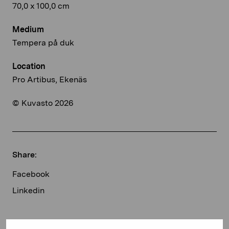
70,0 x 100,0 cm
Medium
Tempera på duk
Location
Pro Artibus, Ekenäs
© Kuvasto 2026
Share:
Facebook
Linkedin