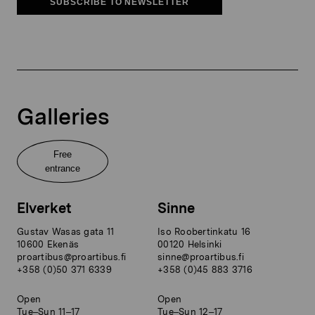
SUBSCRIBE TO NEWSLETTER
Galleries
Free
entrance
Elverket
Sinne
Gustav Wasas gata 11
Iso Roobertinkatu 16
10600 Ekenäs
00120 Helsinki
proartibus@proartibus.fi
sinne@proartibus.fi
+358 (0)50 371 6339
+358 (0)45 883 3716
Open
Open
Tue–Sun 11–17
Tue–Sun 12–17