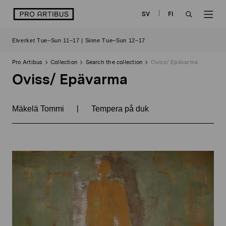
Skip
logo
SV
FI
to
OPEN
OP
content
Elverket Tue–Sun 11–17 | Sinne Tue–Sun 12–17
SEARCH
NAV
Pro Artibus
Collection
Search the collection
Oviss/ Epävarma
Oviss/ Epävarma
|
Mäkelä Tommi
Tempera på duk