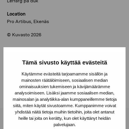
Lerfärg på duk
Location
Pro Artibus, Ekenäs
© Kuvasto 2026
Tämä sivusto käyttää evästeitä
Share:
Käytämme evästeitä tarjoamamme sisällön ja
Facebook
mainosten räätälöimiseen, sosiaalisen median
Linkedin
ominaisuuksien tukemiseen ja kävijämäärämme
analysoimiseen. Lisäksi jaamme sosiaalisen median,
mainosalan ja analytiikka-alan kumppaneillemme tietoja
siitä, miten käytät sivustoamme. Kumppanimme voivat
yhdistää näitä tietoja muihin tietoihin, joita olet antanut
heille tai joita on kerätty, kun olet käyttänyt heidän
Pro Artibus Foundation
palvelujaan.