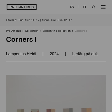
Skip
logo
SV
FI
to
OPEN
OP
content
Elverket Tue–Sun 11–17 | Sinne Tue–Sun 12–17
SEARCH
NAV
Pro Artibus
Collection
Search the collection
Corners I
Corners I
|
|
Lampenius Heidi
2024
Lerfärg på duk