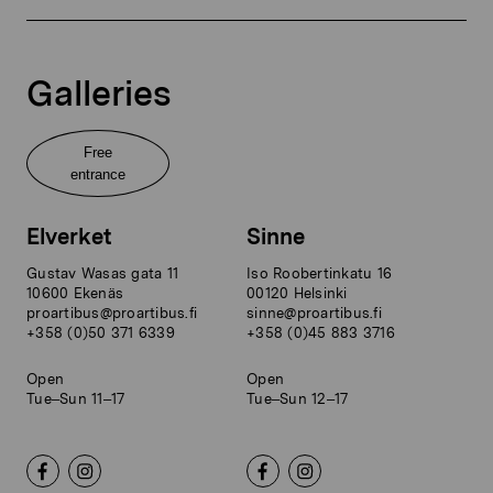
Galleries
Free
entrance
Elverket
Sinne
Gustav Wasas gata 11
Iso Roobertinkatu 16
10600 Ekenäs
00120 Helsinki
proartibus@proartibus.fi
sinne@proartibus.fi
+358 (0)50 371 6339
+358 (0)45 883 3716
Open
Open
Tue–Sun 11–17
Tue–Sun 12–17