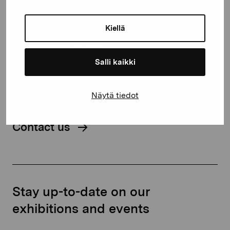
Gustav Wasas gata 11
Kiellä
10600 Ekenäs
proartibus@proartibus.fi
Salli kaikki
+358 (0)50 371 6339
Näytä tiedot
Contact us
Stay up-to-date on our
exhibitions and events