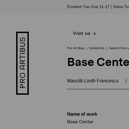
Skip
Elverket Tue–Sun 11–17 | Sinne T
to
content
Visit us
Open
Pro
sub
Artibus
navigation
logo
Pro Artibus
Collection
Search the c
Base Cente
|
Mascitti-Lindh Francesca
Name of work
Base Center