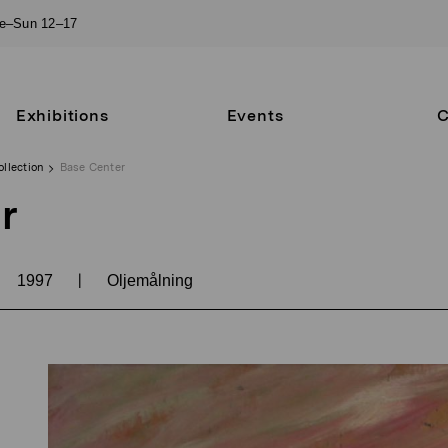
ue–Sun 12–17
Exhibitions
Events
C
ollection
Base Center
r
|
1997
Oljemålning