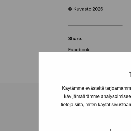
© Kuvasto 2026
Share:
Facebook
Linkedin
Käytämme evästeitä tarjoamamme 
kävijämäärämme analysoimiseen
tietoja siitä, miten käytät sivusto
Pro Artibus