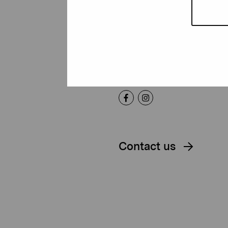
Foundation
Gustav Wasas gata 11
10600 Ekenäs
proartibus@proartibus.fi
+358 (0)50 371 6339
Contact us