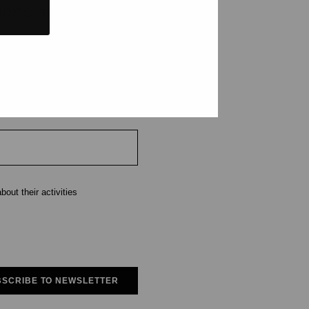
tions and events
e
out their activities
SCRIBE TO NEWSLETTER