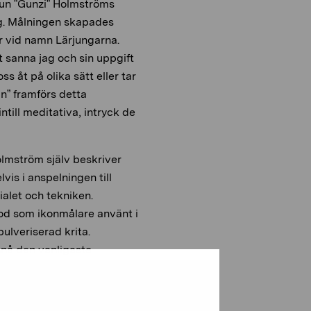
Gun ”Gunzi” Holmströms
ag. Målningen skapades
r vid namn Lärjungarna.
t sanna jag och sin uppgift
ss åt på olika sätt eller tar
un” framförs detta
till meditativa, intryck de
Holmström själv beskriver
is i anspelningen till
ialet och tekniken.
d som ikonmålare använt i
ulveriserad krita.
nå den vanligaste
iv som konstnär sedan det