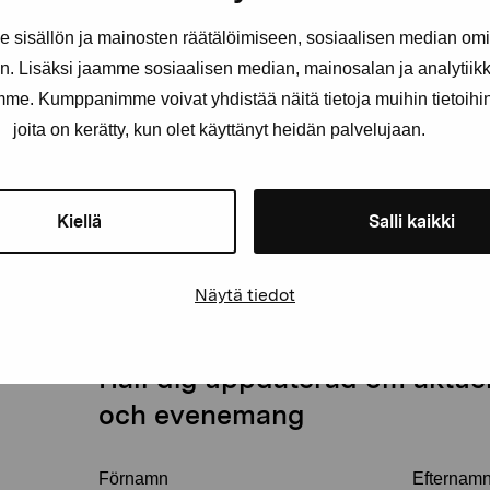
tidiga 1990-talet. Utöver måleriet har Holmström tidi
installationer och videokonst.
sisällön ja mainosten räätälöimiseen, sosiaalisen median om
. Lisäksi jaamme sosiaalisen median, mainosalan ja analytii
(Ellenore Wentjärvi, konststuderande)
amme. Kumppanimme voivat yhdistää näitä tietoja muihin tietoihin, 
joita on kerätty, kun olet käyttänyt heidän palvelujaan.
Kiellä
Salli kaikki
Näytä tiedot
Håll dig uppdaterad om aktuell
och evenemang
Förnamn
Efternam