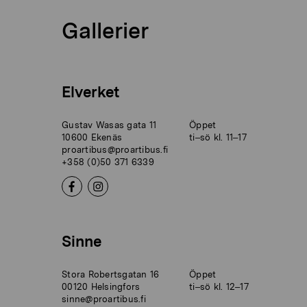
Gallerier
Elverket
Gustav Wasas gata 11
Öppet
10600 Ekenäs
ti–sö kl. 11–17
proartibus@proartibus.fi
+358 (0)50 371 6339
Sinne
Stora Robertsgatan 16
Öppet
00120 Helsingfors
ti–sö kl. 12–17
sinne@proartibus.fi