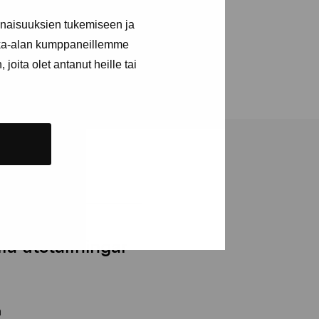
gare även arbetat med
inaisuuksien tukemiseen ja
kka-alan kumppaneillemme
joita olet antanut heille tai
a utställningar
n