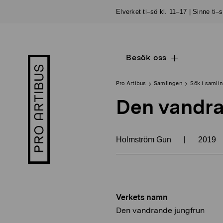
Skip
Elverket ti–sö kl. 11–17 | Sinne ti–
to
content
Besök oss
Open
Pro
sub
Artibus
navigation
logo
Pro Artibus
Samlingen
Sök i samli
Den vandra
|
Holmström Gun
2019
Verkets namn
Den vandrande jungfrun