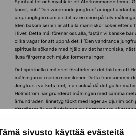
Spiritualitet och mystik är ett återkommande tema i 
konst, och “Den vandrande jungfrun” är inget undant
ursprungligen som en del av en serie på tolv målninga
Idén bakom serien är att alla människor söker efter sit
i livet. Detta mål förenar oss alla, fastän vi kanske bär o
olika vägar för att uppnå det. I “Den vandrande jungfr
spirituella sökande med hjälp av det harmoniska, nästin
ljusa färgerna och mjuka formerna inger.
Det spirituella i måleriet förstärks av det faktum att 
målningarna i serien som ikoner. Detta framkommer delv
Jungfrun i verkets titel, men också då det gäller mater
Holmström har grunderat målningen med samma meto
århundraden: linnetyg täckt med lager av djurlim och p
Ytterligare är användningen av äggtempera på träpan
tekniken då det gäller traditionell ikonkonst.
Gun Holmström föddes 1964 i Borgå och har varit akt
Tämä sivusto käyttää evästeitä