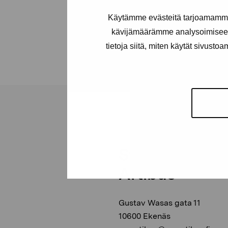
Käytämme evästeitä tarjoamamme 
kävijämäärämme analysoimiseen
tietoja siitä, miten käytät sivusto
Stiftelsen Pro
Artibus
Gustav Wasas gata 11
10600 Ekenäs