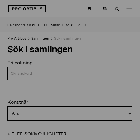
Skip
logo
FI
EN
to
OPEN
OP
content
Elverket ti–sö kl. 11–17 | Sinne ti–sö kl. 12–17
SEARCH
NAV
Pro Artibus
Samlingen
Sök i samlingen
Sök i samlingen
Fri sökning
Konstnär
+
FLER SÖKMÖJLIGHETER