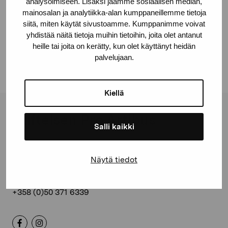
analysoimiseen. Lisäksi jaamme sosiaalisen median,
mainosalan ja analytiikka-alan kumppaneillemme tietoja
siitä, miten käytät sivustoamme. Kumppanimme voivat
1
2
3
…
81
82
83
yhdistää näitä tietoja muihin tietoihin, joita olet antanut
heille tai joita on kerätty, kun olet käyttänyt heidän
palvelujaan.
Kiellä
Stiftelsen Pro Artibus
Salli kaikki
Gustav Wasas gata 11
Näytä tiedot
10600 Ekenäs
proartibus@proartibus.fi
+358 (0)50 371 6339