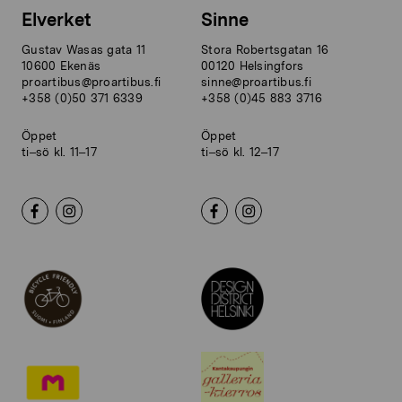
Elverket
Sinne
Gustav Wasas gata 11
Stora Robertsgatan 16
10600 Ekenäs
00120 Helsingfors
proartibus@proartibus.fi
sinne@proartibus.fi
+358 (0)50 371 6339
+358 (0)45 883 3716
Öppet
Öppet
ti–sö kl. 11–17
ti–sö kl. 12–17