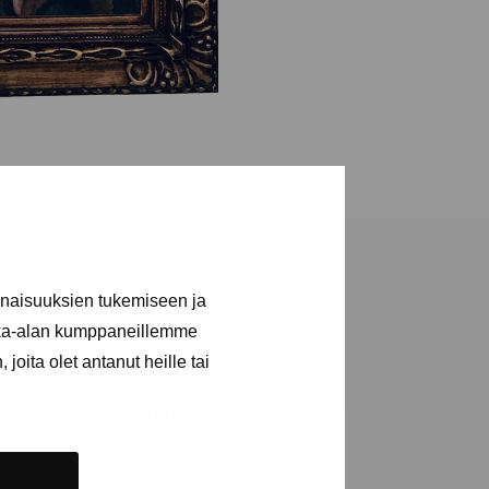
inaisuuksien tukemiseen ja
kka-alan kumppaneillemme
joita olet antanut heille tai
a utställningar