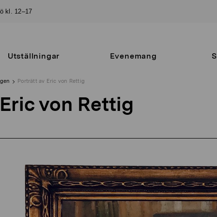
sö kl. 12–17
Utställningar
Evenemang
S
ngen
Porträtt av Eric von Rettig
 Eric von Rettig