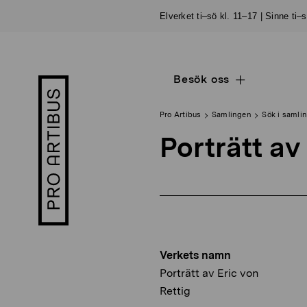
Skip
Elverket ti–sö kl. 11–17 | Sinne ti–
to
content
Besök oss
Open
Pro
sub
Artibus
navigation
logo
Pro Artibus
Samlingen
Sök i samli
Porträtt av
Verkets namn
Porträtt av Eric von
Rettig