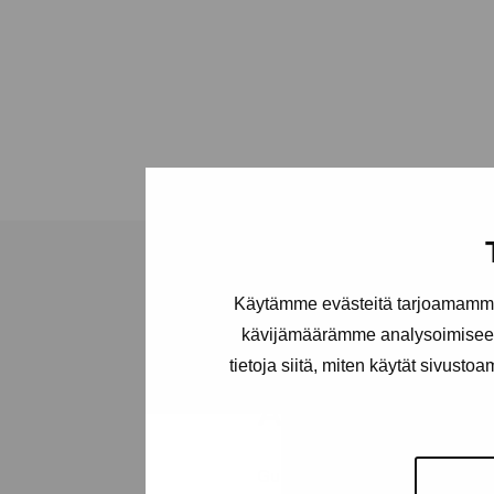
Käytämme evästeitä tarjoamamme 
kävijämäärämme analysoimiseen
Stiftelsen Pro
tietoja siitä, miten käytät sivusto
Artibus
Gustav Wasas gata 11