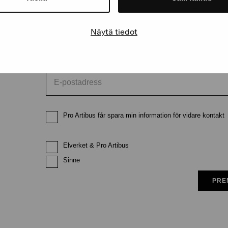
Förnamn
Efternam
Näytä tiedot
E-postadress
Pro Artibus får spara min information för vidare kontakt
Elverket & Pro Artibus
Sinne
PRE