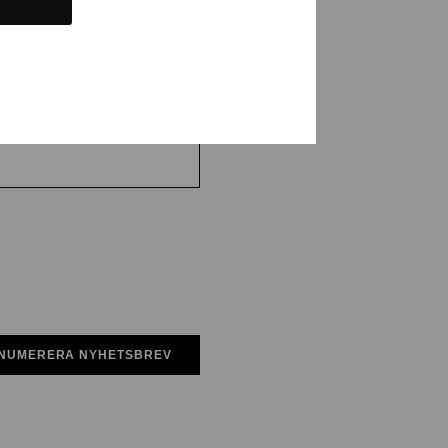
n
NUMERERA NYHETSBREV