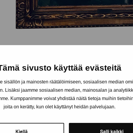
Tämä sivusto käyttää evästeitä
sisällön ja mainosten räätälöimiseen, sosiaalisen median om
. Lisäksi jaamme sosiaalisen median, mainosalan ja analytii
amme. Kumppanimme voivat yhdistää näitä tietoja muihin tietoihin, 
joita on kerätty, kun olet käyttänyt heidän palvelujaan.
Håll dig uppdaterad om aktuell
och evenemang
Kiellä
Salli kaikki