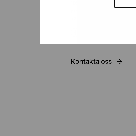
10600 Ekenäs
proartibus@proartibus.fi
+358 (0)50 371 6339
Kontakta oss