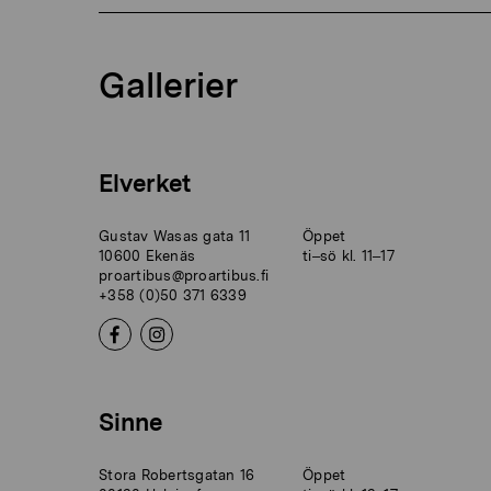
Gallerier
Elverket
Gustav Wasas gata 11
Öppet
10600 Ekenäs
ti–sö kl. 11–17
proartibus@proartibus.fi
+358 (0)50 371 6339
Sinne
Stora Robertsgatan 16
Öppet