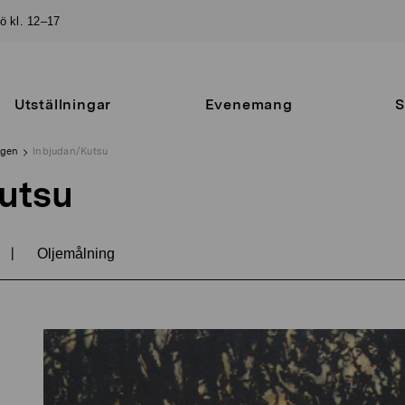
sö kl. 12–17
Utställningar
Evenemang
S
ngen
Inbjudan/Kutsu
utsu
|
Oljemålning