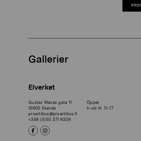
PRE
Gallerier
Elverket
Gustav Wasas gata 11
Öppet
10600 Ekenäs
ti–sö kl. 11–17
proartibus@proartibus.fi
+358 (0)50 371 6339