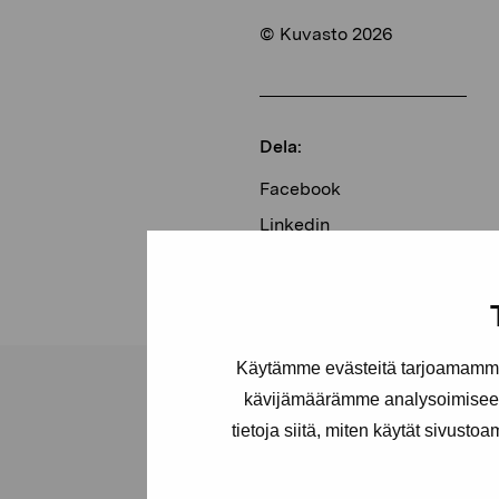
© Kuvasto 2026
Dela:
Facebook
Linkedin
Käytämme evästeitä tarjoamamme 
kävijämäärämme analysoimiseen
tietoja siitä, miten käytät sivusto
Stiftelsen Pro