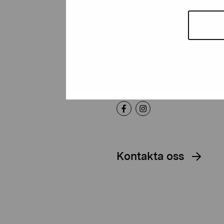
Artibus
Gustav Wasas gata 11
10600 Ekenäs
proartibus@proartibus.fi
+358 (0)50 371 6339
Kontakta oss