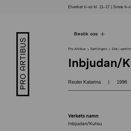
Skip
Elverket ti–sö kl. 11–17 | Sinne ti–
to
content
Besök oss
Open
Pro
sub
Artibus
navigation
logo
Pro Artibus
Samlingen
Sök i samli
Inbjudan/K
|
Reuter Katarina
1996
Verkets namn
Inbjudan/Kutsu