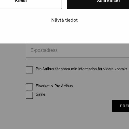
Kiellä
Salli kaikki
Förnamn
Efternam
Näytä tiedot
E-postadress
Pro Artibus får spara min information för vidare kontakt
Elverket & Pro Artibus
Sinne
PRE