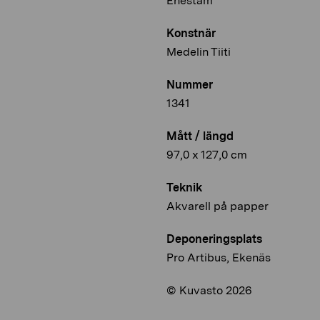
Enestam
Konstnär
Medelin Tiiti
Nummer
1341
Mått / längd
97,0 x 127,0 cm
Teknik
Akvarell på papper
Deponeringsplats
Pro Artibus, Ekenäs
© Kuvasto 2026