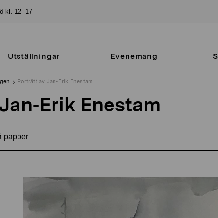
sö kl. 12–17
Utställningar
Evenemang
S
ngen
Porträtt av Jan-Erik Enestam
 Jan-Erik Enestam
å papper