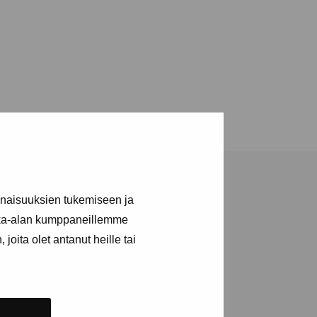
inaisuuksien tukemiseen ja
kka-alan kumppaneillemme
joita olet antanut heille tai
a utställningar