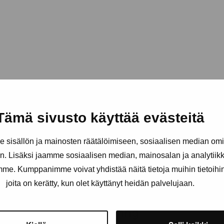
Tämä sivusto käyttää evästeitä
sisällön ja mainosten räätälöimiseen, sosiaalisen median om
. Lisäksi jaamme sosiaalisen median, mainosalan ja analytii
amme. Kumppanimme voivat yhdistää näitä tietoja muihin tietoihin, 
joita on kerätty, kun olet käyttänyt heidän palvelujaan.
Håll dig uppdaterad om aktuell
och evenemang