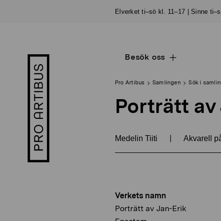
Skip
Elverket ti–sö kl. 11–17 | Sinne ti–
to
content
Besök oss
Open
Pro
sub
Artibus
navigation
logo
Pro Artibus
Samlingen
Sök i samli
Porträtt av
|
Medelin Tiiti
Akvarell p
Verkets namn
Porträtt av Jan-Erik