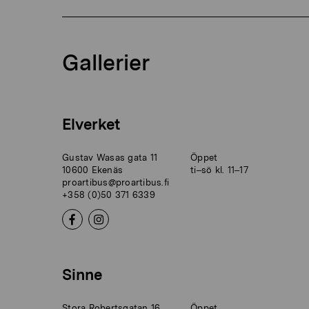
Gallerier
Elverket
Gustav Wasas gata 11
Öppet
10600 Ekenäs
ti–sö kl. 11–17
proartibus@proartibus.fi
+358 (0)50 371 6339
Sinne
Stora Robertsgatan 16
Öppet