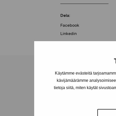
Dela:
Facebook
Linkedin
Käytämme evästeitä tarjoamamme 
kävijämäärämme analysoimiseen
tietoja siitä, miten käytät sivusto
Stiftelsen Pro
Artibus
Gustav Wasas gata 11