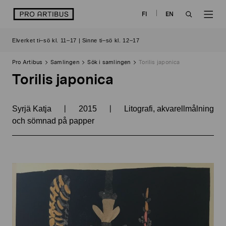
Skip
logo
FI
EN
to
OPEN
OP
content
Elverket ti–sö kl. 11–17 | Sinne ti–sö kl. 12–17
SEARCH
NAV
Pro Artibus
Samlingen
Sök i samlingen
Torilis japonica
Torilis japonica
|
|
Syrjä Katja
2015
Litografi, akvarellmålning
och sömnad på papper