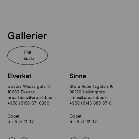
Gallerier
Fritt
inträde
Elverket
Sinne
Gustav Wasas gata 11
Stora Robertsgatan 16
10600 Ekenäs
00120 Helsingfors
proartibus@proartibus.fi
sinne@proartibus.fi
+358 (0)50 371 6339
+358 (0)45 883 3716
Öppet
Öppet
ti–sö kl. 11–17
ti–sö kl. 12–17