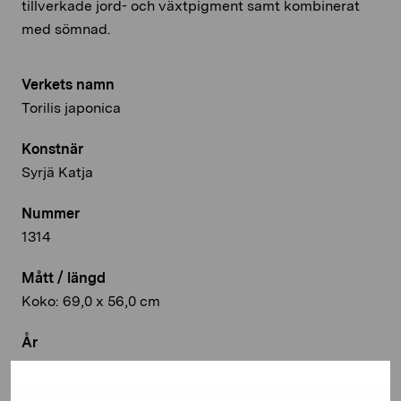
tillverkade jord- och växtpigment samt kombinerat
med sömnad.
Verkets namn
Torilis japonica
Konstnär
Syrjä Katja
Nummer
1314
Mått / längd
Koko: 69,0 x 56,0 cm
År
2015