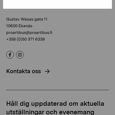
Stiftelsen Pro Artibus
Gustav Wasas gata 11
10600 Ekenäs
proartibus@proartibus.fi
+358 (0)50 371 6339
Kontakta oss
Håll dig uppdaterad om aktuella
utställningar och evenemang