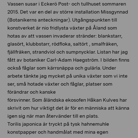
Vassen susar i Eckerö Post- och tullhuset sommaren
2015. Det var en del av större installation Missgynnad
(Botanikerns anteckningar). Utgångspunkten till
konstverket är nio fridlysta växter på Åland som
hotas av att vassen invaderar stränder: blankstarr,
glasört, klubbstarr, rödfloka, saltört , smalfräken,
fjällfräken, strandviol och sumpnycklar. Listan har jag
fått av botaniker Carl-Adam Haegström. I bilden finns
också fåglar som kärrsnäppa och gulärla. Under
arbete tänkte jag mycket på unika växter som vi inte
ser, små hotade växter och fåglar, platser som
förändrar och kanske
försvinner. Som åländska ekosofen Håkan Kulves har
skrivit om hur viktigt det är för en människa att känna
igen sig när man återvänder till en plats.
Torilis japonica är tryckt på tysk hahnemuhle
konstpapper och handmålat med mina egen