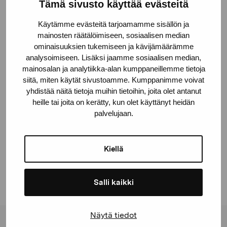
Tämä sivusto käyttää evästeitä
Teknik
Litografi, akvarellmålning och sömnad på papper
Käytämme evästeitä tarjoamamme sisällön ja
mainosten räätälöimiseen, sosiaalisen median
Deponeringsplats
ominaisuuksien tukemiseen ja kävijämäärämme
Svenska kulturfonden, Helsingfors
analysoimiseen. Lisäksi jaamme sosiaalisen median,
mainosalan ja analytiikka-alan kumppaneillemme tietoja
© Kuvasto 2026
siitä, miten käytät sivustoamme. Kumppanimme voivat
yhdistää näitä tietoja muihin tietoihin, joita olet antanut
heille tai joita on kerätty, kun olet käyttänyt heidän
palvelujaan.
Dela:
Facebook
Kiellä
Linkedin
Salli kaikki
Näytä tiedot