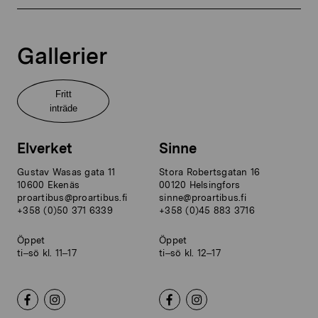
Gallerier
Fritt
inträde
Elverket
Sinne
Gustav Wasas gata 11
Stora Robertsgatan 16
10600 Ekenäs
00120 Helsingfors
proartibus@proartibus.fi
sinne@proartibus.fi
+358 (0)50 371 6339
+358 (0)45 883 3716
Öppet
Öppet
ti–sö kl. 11–17
ti–sö kl. 12–17