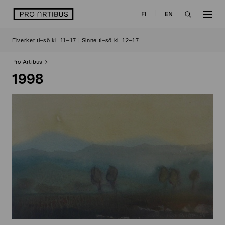
Skip
logo
FI
EN
to
OPEN
OP
content
Elverket ti–sö kl. 11–17 | Sinne ti–sö kl. 12–17
SEARCH
NAV
Pro Artibus
1998