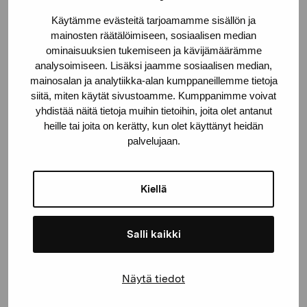
Käytämme evästeitä tarjoamamme sisällön ja
mainosten räätälöimiseen, sosiaalisen median
Genomfart
ominaisuuksien tukemiseen ja kävijämäärämme
analysoimiseen. Lisäksi jaamme sosiaalisen median,
Gottberg Susanne, 1998
mainosalan ja analytiikka-alan kumppaneillemme tietoja
siitä, miten käytät sivustoamme. Kumppanimme voivat
yhdistää näitä tietoja muihin tietoihin, joita olet antanut
heille tai joita on kerätty, kun olet käyttänyt heidän
palvelujaan.
Kiellä
Salli kaikki
Näytä tiedot