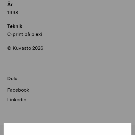
År
1998
Teknik
C-print på plexi
© Kuvasto 2026
Dela:
Facebook
Linkedin