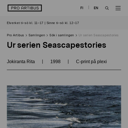
Skip
logo
FI
EN
to
OPEN
OP
content
Elverket ti–sö kl. 11–17 | Sinne ti–sö kl. 12–17
SEARCH
NAV
Pro Artibus
Samlingen
Sök i samlingen
Ur serien Seascapestories
Ur serien Seascapestories
|
|
Jokiranta Rita
1998
C-print på plexi