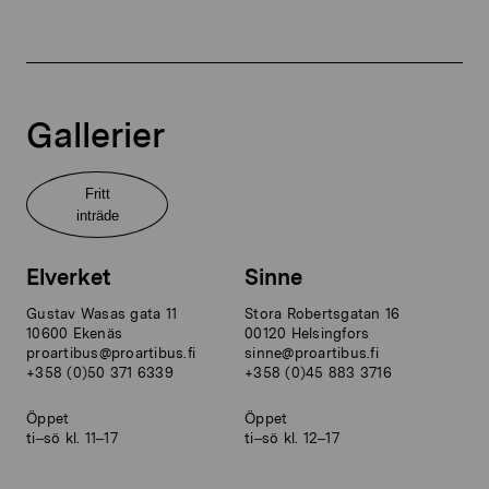
Gallerier
Fritt
inträde
Elverket
Sinne
Gustav Wasas gata 11
Stora Robertsgatan 16
10600 Ekenäs
00120 Helsingfors
proartibus@proartibus.fi
sinne@proartibus.fi
+358 (0)50 371 6339
+358 (0)45 883 3716
Öppet
Öppet
ti–sö kl. 11–17
ti–sö kl. 12–17