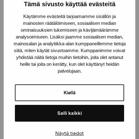
Tämä sivusto käyttää evästeitä
Stiftelsen Pro Artibus
Käytämme evästeitä tarjoamamme sisällön ja
mainosten räätälöimiseen, sosiaalisen median
Gustav Wasas gata 11
ominaisuuksien tukemiseen ja kävijämäärämme
10600 Ekenäs
analysoimiseen. Lisäksi jaamme sosiaalisen median,
proartibus@proartibus.fi
mainosalan ja analytiikka-alan kumppaneillemme tietoja
+358 (0)50 371 6339
siitä, miten käytät sivustoamme. Kumppanimme voivat
yhdistää näitä tietoja muihin tietoihin, joita olet antanut
heille tai joita on kerätty, kun olet käyttänyt heidän
palvelujaan.
Kontakta oss
Kiellä
Salli kaikki
Håll dig uppdaterad om aktuella
Näytä tiedot
utställningar och evenemang