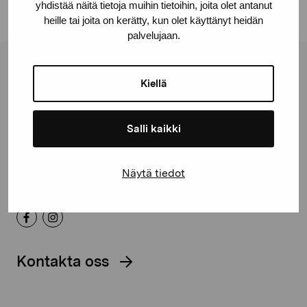
yhdistää näitä tietoja muihin tietoihin, joita olet antanut
heille tai joita on kerätty, kun olet käyttänyt heidän
palvelujaan.
Stiftelsen Pro Artibus
Kiellä
Gustav Wasas gata 11
Salli kaikki
10600 Ekenäs
proartibus@proartibus.fi
Näytä tiedot
+358 (0)50 371 6339
Kontakta oss