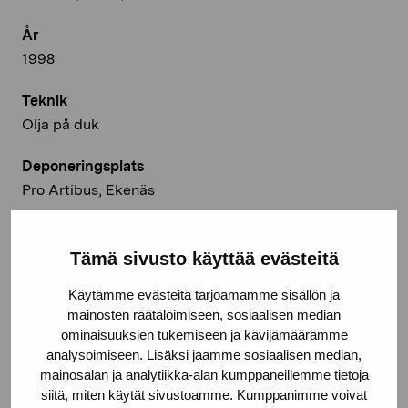
År
1998
Teknik
Olja på duk
Deponeringsplats
Pro Artibus, Ekenäs
© Kuvasto 2026
Tämä sivusto käyttää evästeitä
Käytämme evästeitä tarjoamamme sisällön ja
mainosten räätälöimiseen, sosiaalisen median
Dela:
ominaisuuksien tukemiseen ja kävijämäärämme
analysoimiseen. Lisäksi jaamme sosiaalisen median,
Facebook
mainosalan ja analytiikka-alan kumppaneillemme tietoja
Linkedin
siitä, miten käytät sivustoamme. Kumppanimme voivat