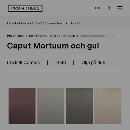
Skip
logo
FI
EN
to
OPEN
OP
content
Elverket ti–sö kl. 11–17 | Sinne ti–sö kl. 12–17
SEARCH
NAV
Pro Artibus
Samlingen
Sök i samlingen
Caput Mortuum och gul
Caput Mortuum och gul
|
|
Enckell Carolus
1998
Olja på duk