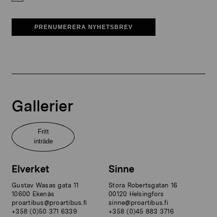
PRENUMERERA NYHETSBREV
Gallerier
Fritt
inträde
Elverket
Sinne
Gustav Wasas gata 11
Stora Robertsgatan 16
10600 Ekenäs
00120 Helsingfors
proartibus@proartibus.fi
sinne@proartibus.fi
+358 (0)50 371 6339
+358 (0)45 883 3716