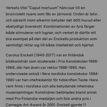
Verkets titel ”Caput mortuum” hänvisar till en
brunviolett nyans som fås av järnoxid. Orden är latin
och särskilt inom alkemin betyder det dött huvud eller
obetydligt överskott. Kombinationen av fyra färger
både stimulerar och lugnar, och verket är därför ett
bra exempel på den del av Enckells produktion som
samtidigt riktar sig till både intellektet och hjärtat.
Carolus Enckell (1945-2017) var en finländsk
bildkonstnär som studerade i Fria Konstskolan 1966-
1969, där han även var rektor 1988-1995. Han
undervisade också i flera nordiska konstskolor. 1984-
1990 var han chefredaktör för tidskriften Taide. Hans
verk finns i nordiska och alla betydande inhemska
museisamlingar. Konstnären belönades bland annat
med Pro Finlandia-medaljen och fick andra pris i
Carnegie Art Award år 2001. Enckell gjorde 11