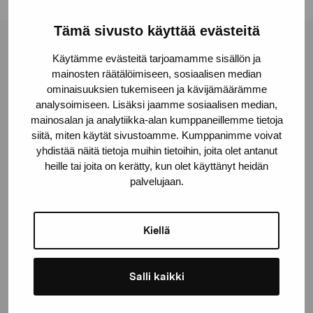
Tämä sivusto käyttää evästeitä
Stiftelsen Pro Artibus
Käytämme evästeitä tarjoamamme sisällön ja
mainosten räätälöimiseen, sosiaalisen median
ominaisuuksien tukemiseen ja kävijämäärämme
Gustav Wasas gata 11
analysoimiseen. Lisäksi jaamme sosiaalisen median,
10600 Ekenäs
mainosalan ja analytiikka-alan kumppaneillemme tietoja
siitä, miten käytät sivustoamme. Kumppanimme voivat
proartibus@proartibus.fi
yhdistää näitä tietoja muihin tietoihin, joita olet antanut
+358 (0)50 371 6339
heille tai joita on kerätty, kun olet käyttänyt heidän
palvelujaan.
Kiellä
Kontakta oss
Salli kaikki