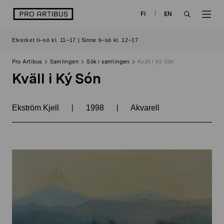
Skip
logo
FI
EN
to
OPEN
OP
content
Elverket ti–sö kl. 11–17 | Sinne ti–sö kl. 12–17
SEARCH
NAV
Pro Artibus
Samlingen
Sök i samlingen
Kväll i Ký Són
Kväll i Ký Són
|
|
Ekström Kjell
1998
Akvarell