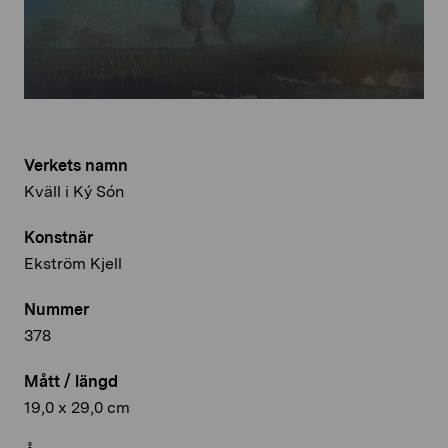
Verkets namn
Kväll i Ký Són
Konstnär
Ekström Kjell
Nummer
378
Mått / längd
19,0 x 29,0 cm