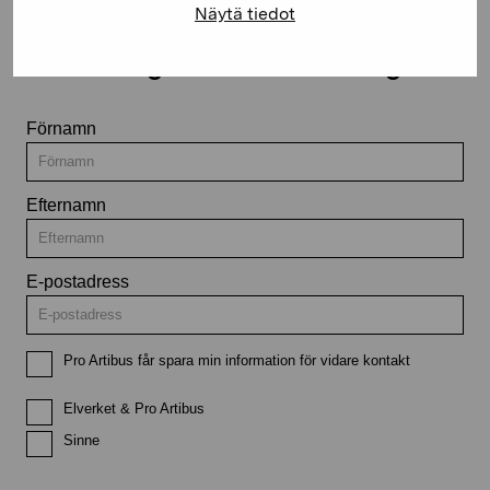
Näytä tiedot
Håll dig uppdaterad om aktuella
utställningar och evenemang
Förnamn
Efternamn
E-postadress
Pro Artibus får spara min information för vidare kontakt
Elverket & Pro Artibus
Sinne