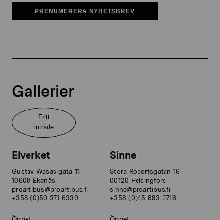
PRENUMERERA NYHETSBREV
Gallerier
Fritt
inträde
Elverket
Sinne
Gustav Wasas gata 11
Stora Robertsgatan 16
10600 Ekenäs
00120 Helsingfors
proartibus@proartibus.fi
sinne@proartibus.fi
+358 (0)50 371 6339
+358 (0)45 883 3716
Öppet
Öppet