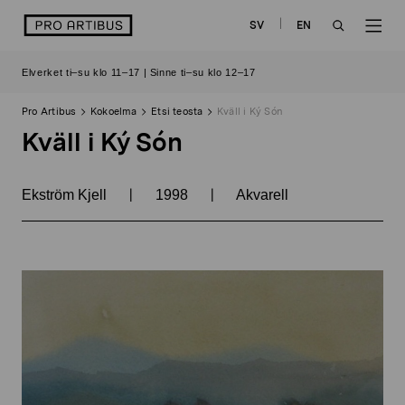
Siirry
logo
SV
EN
sisältöön
OPEN
OP
Elverket ti–su klo 11–17 | Sinne ti–su klo 12–17
SEARCH
NAV
Pro Artibus
Kokoelma
Etsi teosta
Kväll i Ký Són
Kväll i Ký Són
|
|
Ekström Kjell
1998
Akvarell