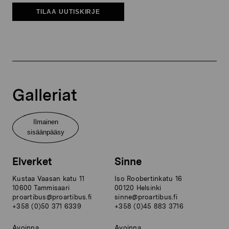
TILAA UUTISKIRJE
Galleriat
Ilmainen
sisäänpääsy
Elverket
Sinne
Kustaa Vaasan katu 11
Iso Roobertinkatu 16
10600 Tammisaari
00120 Helsinki
proartibus@proartibus.fi
sinne@proartibus.fi
+358 (0)50 371 6339
+358 (0)45 883 3716
Avoinna
Avoinna