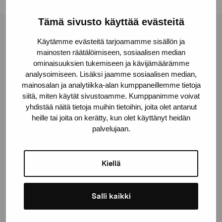
Tämä sivusto käyttää evästeitä
Pro Artibus -säätiö
Käytämme evästeitä tarjoamamme sisällön ja
mainosten räätälöimiseen, sosiaalisen median
ominaisuuksien tukemiseen ja kävijämäärämme
Kustaa Vaasan katu 11
analysoimiseen. Lisäksi jaamme sosiaalisen median,
10600 Tammisaari
mainosalan ja analytiikka-alan kumppaneillemme tietoja
siitä, miten käytät sivustoamme. Kumppanimme voivat
proartibus@proartibus.fi
yhdistää näitä tietoja muihin tietoihin, joita olet antanut
+358 (0)50 371 6339
heille tai joita on kerätty, kun olet käyttänyt heidän
palvelujaan.
Kiellä
Ota yhteyttä
Salli kaikki