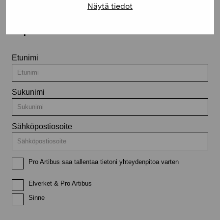
Näytä tiedot
Pysy ajantasalla näyttelyistä ja
tapahtumista
Etunimi
Sukunimi
Sähköpostiosoite
Pro Artibus saa tallentaa tietoni yhteydenpitoa varten
Elverket & Pro Artibus
Sinne