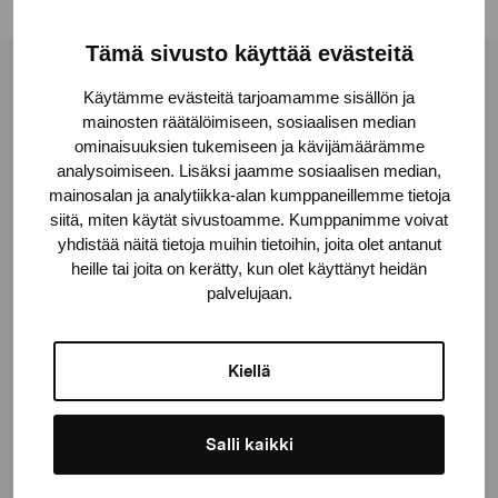
Tämä sivusto käyttää evästeitä
Stiftelsen Pro Artibus
Käytämme evästeitä tarjoamamme sisällön ja
mainosten räätälöimiseen, sosiaalisen median
ominaisuuksien tukemiseen ja kävijämäärämme
analysoimiseen. Lisäksi jaamme sosiaalisen median,
Gustav Wasas gata 11
mainosalan ja analytiikka-alan kumppaneillemme tietoja
10600 Ekenäs
siitä, miten käytät sivustoamme. Kumppanimme voivat
proartibus@proartibus.fi
yhdistää näitä tietoja muihin tietoihin, joita olet antanut
+358 (0)50 371 6339
heille tai joita on kerätty, kun olet käyttänyt heidän
palvelujaan.
Kiellä
Kontakta oss
Salli kaikki