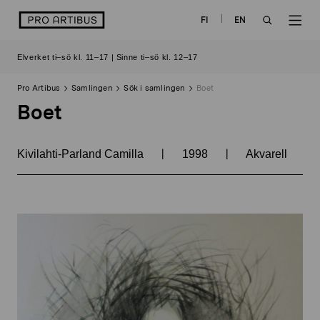
Skip
logo
FI
EN
to
OPEN
OP
content
Elverket ti–sö kl. 11–17 | Sinne ti–sö kl. 12–17
SEARCH
NAV
Pro Artibus
Samlingen
Sök i samlingen
Boet
Boet
|
|
Kivilahti-Parland Camilla
1998
Akvarell