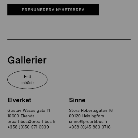
PRENUMERERA NYHETSBREV
Gallerier
Fritt
inträde
Elverket
Sinne
Gustav Wasas gata 11
Stora Robertsgatan 16
10600 Ekenäs
00120 Helsingfors
proartibus@proartibus.fi
sinne@proartibus.fi
+358 (0)50 371 6339
+358 (0)45 883 3716