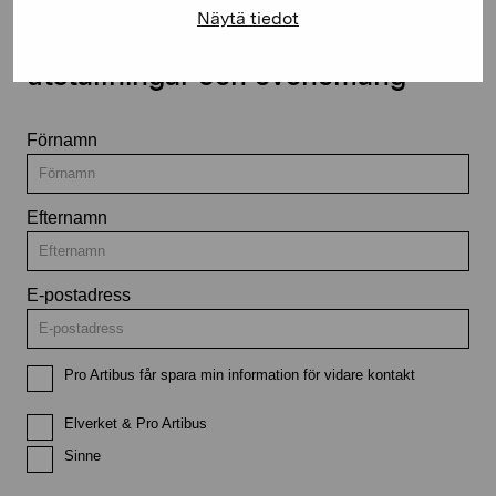
Näytä tiedot
Håll dig uppdaterad om aktuella
utställningar och evenemang
Förnamn
Efternamn
E-postadress
Pro Artibus får spara min information för vidare kontakt
Elverket & Pro Artibus
Sinne