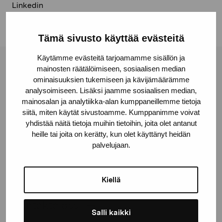
Linkedin
Tämä sivusto käyttää evästeitä
Käytämme evästeitä tarjoamamme sisällön ja
mainosten räätälöimiseen, sosiaalisen median
Stiftelsen Pro Artibus
ominaisuuksien tukemiseen ja kävijämäärämme
analysoimiseen. Lisäksi jaamme sosiaalisen median,
mainosalan ja analytiikka-alan kumppaneillemme tietoja
Gustav Wasas gata 11
siitä, miten käytät sivustoamme. Kumppanimme voivat
10600 Ekenäs
yhdistää näitä tietoja muihin tietoihin, joita olet antanut
proartibus@proartibus.fi
heille tai joita on kerätty, kun olet käyttänyt heidän
+358 (0)50 371 6339
palvelujaan.
Kiellä
Kontakta oss
Salli kaikki