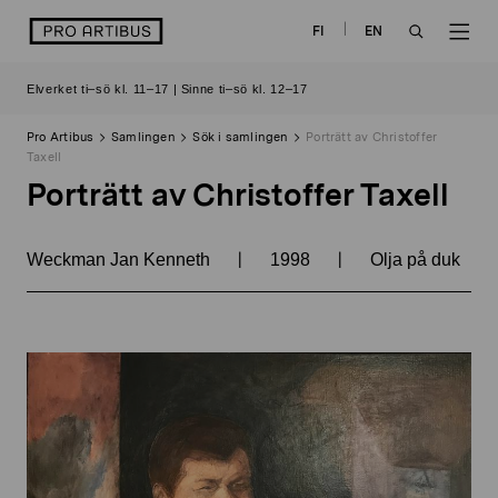
Skip
logo
FI
EN
to
OPEN
OP
content
Elverket ti–sö kl. 11–17 | Sinne ti–sö kl. 12–17
SEARCH
NAV
Pro Artibus
Samlingen
Sök i samlingen
Porträtt av Christoffer
Taxell
Porträtt av Christoffer Taxell
|
|
Weckman Jan Kenneth
1998
Olja på duk