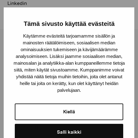
Linkedin
Tämä sivusto käyttää evästeitä
Käytämme evästeitä tarjoamamme sisällön ja
mainosten räätälöimiseen, sosiaalisen median
Pro Artibus Foundation
ominaisuuksien tukemiseen ja kävijämäärämme
analysoimiseen. Lisäksi jaamme sosiaalisen median,
mainosalan ja analytiikka-alan kumppaneillemme tietoja
Gustav Wasas gata 11
siitä, miten käytät sivustoamme. Kumppanimme voivat
10600 Ekenäs
yhdistää näitä tietoja muihin tietoihin, joita olet antanut
proartibus@proartibus.fi
heille tai joita on kerätty, kun olet käyttänyt heidän
+358 (0)50 371 6339
palvelujaan.
Kiellä
Contact us
Salli kaikki