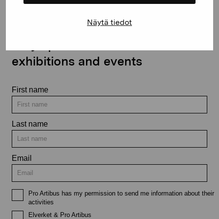
Näytä tiedot
Stay up-to-date on our
exhibitions and events
First name
Last name
Email
Pro Artibus has my permission to send me information about their
activities
Elverket & Pro Artibus