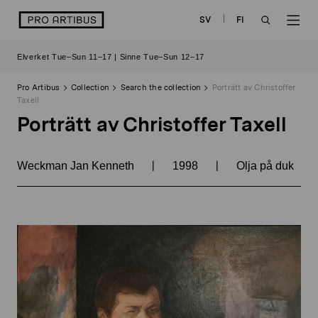
Skip
logo
SV
FI
to
OPEN
OP
content
Elverket Tue–Sun 11–17 | Sinne Tue–Sun 12–17
SEARCH
NAV
Pro Artibus
Collection
Search the collection
Porträtt av Christoffer
Taxell
Porträtt av Christoffer Taxell
|
|
Weckman Jan Kenneth
1998
Olja på duk