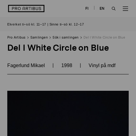
Skip
logo
FI
EN
to
OPEN
OP
content
Elverket ti–sö kl. 11–17 | Sinne ti–sö kl. 12–17
SEARCH
NAV
Pro Artibus
Samlingen
Sök i samlingen
Del I White Circle on Blue
Del I White Circle on Blue
|
|
Fagerlund Mikael
1998
Vinyl på mdf