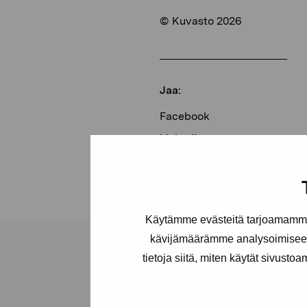
© Kuvasto 2026
Jaa:
Facebook
Linkedin
Käytämme evästeitä tarjoamamme 
kävijämäärämme analysoimiseen
tietoja siitä, miten käytät sivusto