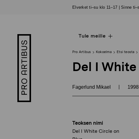
Siirry
Elverket ti–su klo 11–17 | Sinne ti
sisältöön
Tule meille
Open
Pro
sub
Artibus
navigation
logo
Pro Artibus
Kokoelma
Etsi teosta
Del I White
|
Fagerlund Mikael
199
Teoksen nimi
Del I White Circle on