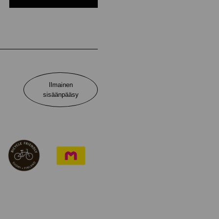
Ilmainen
sisäänpääsy