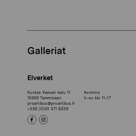
Galleriat
Elverket
Kustaa Vaasan katu 11
Avoinna
10600 Tammisaari
ti–su klo 11–17
proartibus@proartibus.fi
+358 (0)50 371 6339