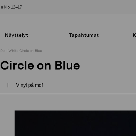
–su klo 12–17
Näyttelyt
Tapahtumat
K
Del I White Circle on Blue
 Circle on Blue
|
8
Vinyl på mdf