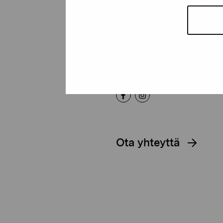
Pro Artibus -s
Kustaa Vaasan katu 11
10600 Tammisaari
proartibus@proartibus.fi
+358 (0)50 371 6339
Ota yhteyttä