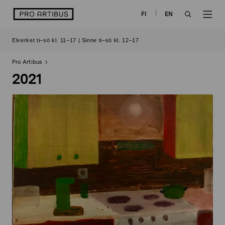
Skip
logo
FI
EN
to
OPEN
OP
content
Elverket ti–sö kl. 11–17 | Sinne ti–sö kl. 12–17
SEARCH
NAV
Pro Artibus
2021