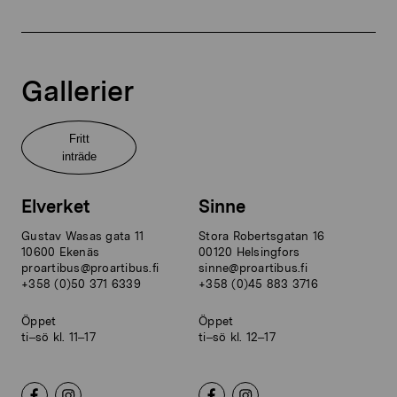
Gallerier
Fritt
inträde
Elverket
Sinne
Gustav Wasas gata 11
Stora Robertsgatan 16
10600 Ekenäs
00120 Helsingfors
proartibus@proartibus.fi
sinne@proartibus.fi
+358 (0)50 371 6339
+358 (0)45 883 3716
Öppet
Öppet
ti–sö kl. 11–17
ti–sö kl. 12–17