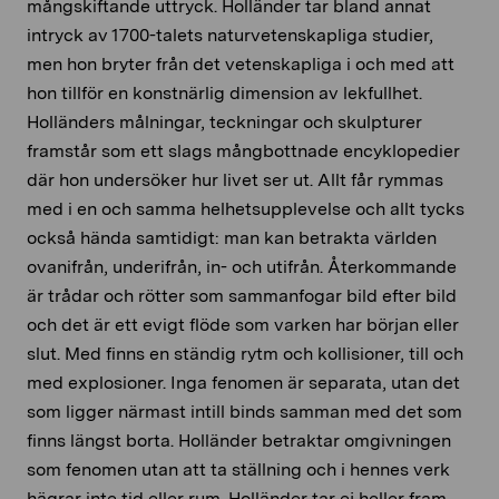
mångskiftande uttryck. Holländer tar bland annat
intryck av 1700-talets naturvetenskapliga studier,
men hon bryter från det vetenskapliga i och med att
hon tillför en konstnärlig dimension av lekfullhet.
Holländers målningar, teckningar och skulpturer
framstår som ett slags mångbottnade encyklopedier
där hon undersöker hur livet ser ut. Allt får rymmas
med i en och samma helhetsupplevelse och allt tycks
också hända samtidigt: man kan betrakta världen
ovanifrån, underifrån, in- och utifrån. Återkommande
är trådar och rötter som sammanfogar bild efter bild
och det är ett evigt flöde som varken har början eller
slut. Med finns en ständig rytm och kollisioner, till och
med explosioner. Inga fenomen är separata, utan det
som ligger närmast intill binds samman med det som
finns längst borta. Holländer betraktar omgivningen
som fenomen utan att ta ställning och i hennes verk
hägrar inte tid eller rum. Holländer tar ej heller fram