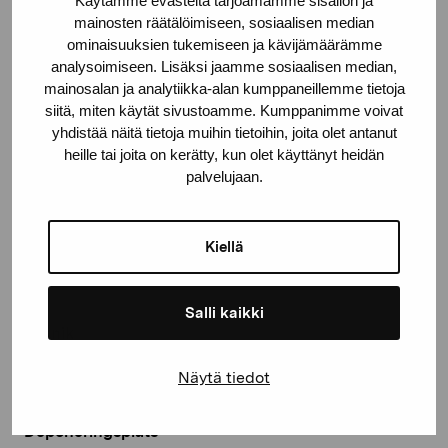
Käytämme evästeitä tarjoamamme sisällön ja
mainosten räätälöimiseen, sosiaalisen median
ominaisuuksien tukemiseen ja kävijämäärämme
Verkets namn
analysoimiseen. Lisäksi jaamme sosiaalisen median,
Verkligheten är en outgrundlig plats
mainosalan ja analytiikka-alan kumppaneillemme tietoja
siitä, miten käytät sivustoamme. Kumppanimme voivat
Konstnär
yhdistää näitä tietoja muihin tietoihin, joita olet antanut
Holländer Ylva
heille tai joita on kerätty, kun olet käyttänyt heidän
palvelujaan.
Nummer
1348
Kiellä
År
2021
Salli kaikki
Teknik
Installation med inramade tuschmålningar på papper,
Näytä tiedot
keramik och assemblage
Deponeringsplats