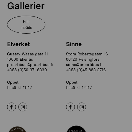
Gallerier
Fritt
inträde
Elverket
Sinne
Gustav Wasas gata 11
Stora Robertsgatan 16
10600 Ekenäs
00120 Helsingfors
proartibus@proartibus.fi
sinne@proartibus.fi
+358 (0)50 371 6339
+358 (0)45 883 3716
Öppet
Öppet
ti–sö kl. 11–17
ti–sö kl. 12–17