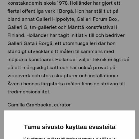
konstakademis skola 1978. Holländer har gjort ett
flertal offentliga verk i Borgå. Hon har ställt ut på
bland annat Galleri Hippolyte, Galleri Forum Box,
Galleri G, tm-galleriet och Mänttä konstfestival i
Finland. Holländer har tagit initiativ till och bedriver
Galleri Gata i Borgå, ett utomhusgalleri där hon
ständigt utvecklar sitt måleri tillsammans med
inbjudna konstnärer. Holländer väljer teknik enligt idé
på ett mångsidigt sätt och har också prövat på
videoverk och stora skulpturer och installationer.
Även i hennes färgstarka måleri finns en strävan till
tredimensionalitet.
Camilla Granbacka, curator
Mera information och bilder av helheten hittas här:
https://proartibus.fi/ylva-hollander-finlandsinstitutet-
Tämä sivusto käyttää evästeitä
i-stockholm/