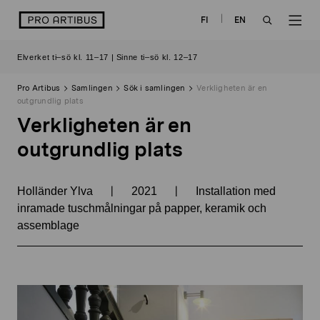
Skip
logo
FI
EN
to
OPEN
OP
content
Elverket ti–sö kl. 11–17 | Sinne ti–sö kl. 12–17
SEARCH
NAV
Pro Artibus
Samlingen
Sök i samlingen
Verkligheten är en
outgrundlig plats
Verkligheten är en
outgrundlig plats
|
|
Holländer Ylva
2021
Installation med
inramade tuschmålningar på papper, keramik och
assemblage