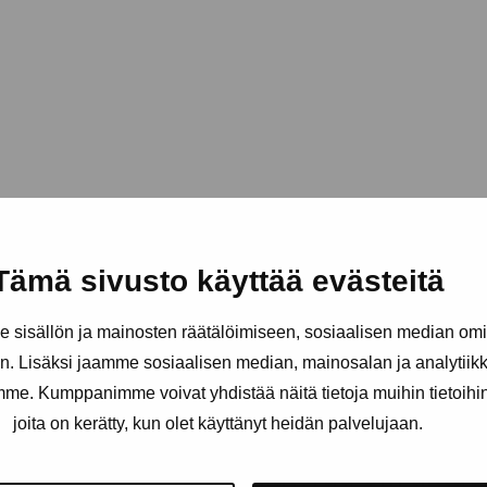
Tämä sivusto käyttää evästeitä
sisällön ja mainosten räätälöimiseen, sosiaalisen median om
. Lisäksi jaamme sosiaalisen median, mainosalan ja analytii
amme. Kumppanimme voivat yhdistää näitä tietoja muihin tietoihin, 
joita on kerätty, kun olet käyttänyt heidän palvelujaan.
Håll dig uppdaterad om aktuell