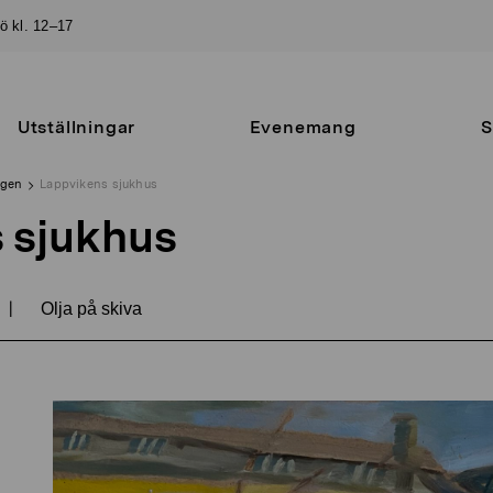
sö kl. 12–17
Utställningar
Evenemang
S
ngen
Lappvikens sjukhus
 sjukhus
|
Olja på skiva