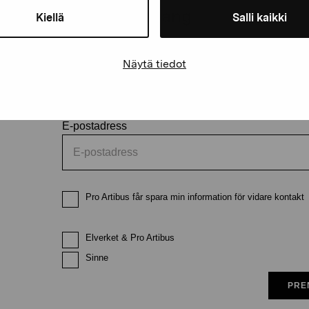
och evenemang
Kiellä
Salli kaikki
Förnamn
Efternam
Näytä tiedot
E-postadress
Pro Artibus får spara min information för vidare kontakt
Elverket & Pro Artibus
Sinne
PRE