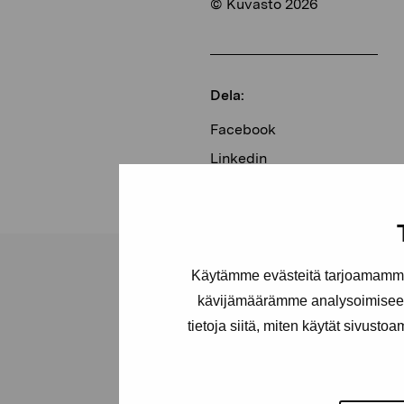
© Kuvasto 2026
Dela:
Facebook
Linkedin
Käytämme evästeitä tarjoamamme 
kävijämäärämme analysoimiseen
tietoja siitä, miten käytät sivusto
Stiftelsen Pro
Artibus