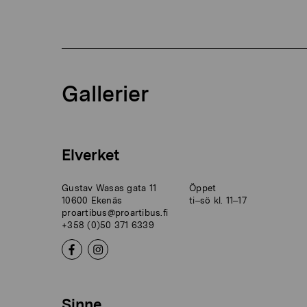
Gallerier
Elverket
Gustav Wasas gata 11
Öppet
10600 Ekenäs
ti–sö kl. 11–17
proartibus@proartibus.fi
+358 (0)50 371 6339
Sinne