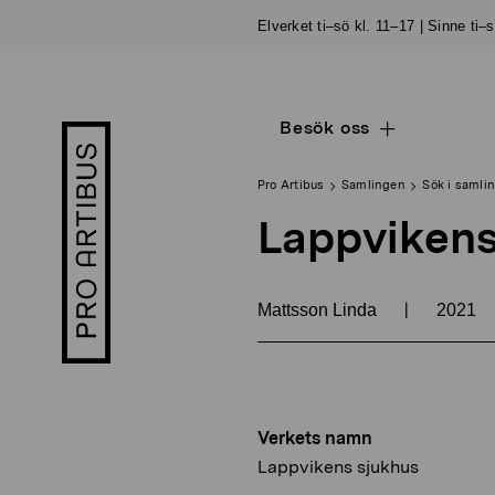
Skip
Elverket ti–sö kl. 11–17 | Sinne ti–
to
content
Besök oss
Open
Pro
sub
Artibus
navigation
logo
Pro Artibus
Samlingen
Sök i samli
Lappvikens
|
Mattsson Linda
2021
Verkets namn
Lappvikens sjukhus