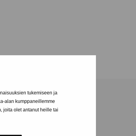
inaisuuksien tukemiseen ja
kka-alan kumppaneillemme
joita olet antanut heille tai
a utställningar