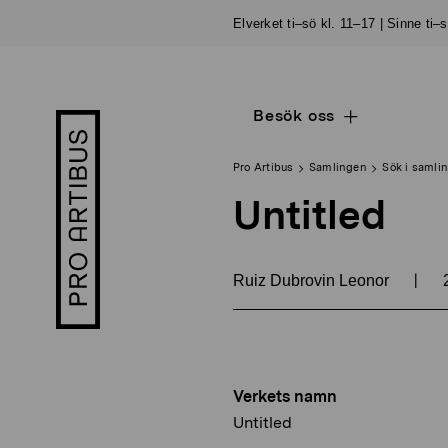
Skip
Elverket ti–sö kl. 11–17 | Sinne ti–
to
content
Besök oss
Open
Pro
sub
Artibus
navigation
logo
Pro Artibus
Samlingen
Sök i samli
Untitled
|
Ruiz Dubrovin Leonor
Verkets namn
Untitled