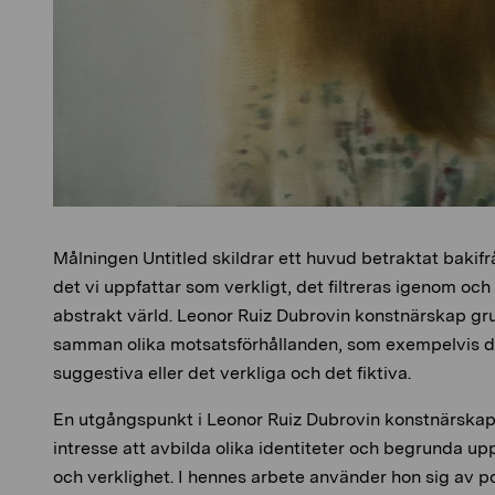
Målningen Untitled skildrar ett huvud betraktat bakifr
det vi uppfattar som verkligt, det filtreras igenom o
abstrakt värld. Leonor Ruiz Dubrovin konstnärskap gru
samman olika motsatsförhållanden, som exempelvis d
suggestiva eller det verkliga och det fiktiva.
En utgångspunkt i Leonor Ruiz Dubrovin konstnärskap
intresse att avbilda olika identiteter och begrunda up
och verklighet. I hennes arbete använder hon sig av p