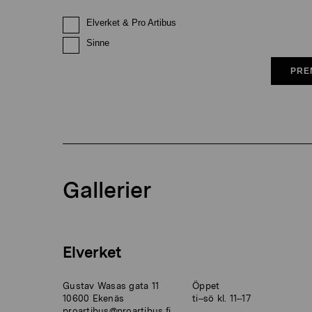
Elverket & Pro Artibus
Sinne
PRE
Gallerier
Elverket
Gustav Wasas gata 11
Öppet
10600 Ekenäs
ti–sö kl. 11–17
proartibus@proartibus.fi