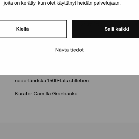
begreppet identitet och hur identitet bevaras.
joita on kerätty, kun olet käyttänyt heidän palvelujaan.
Leonor Ruiz Dubrovin (f. 1978) har både spanskt och f
är uppvuxen i Madrid, men har utfört sina konststudier
Kiellä
Salli kaikki
Dubrovin är utexaminerad 2008 från målerilinjen vid 
också bland annat studerat på Nordiska konstskolan i 
soloutställning i Galleri Elverket i Ekenäs 2019 och har 
Näytä tiedot
grupputställningar ibland annat Spanien, Berlin, Danm
Dubrovin har även gjort organiska skulpturer med bl
har också hämtat inspiration till sitt måleri från europ
nederländska 1500-tals stilleben.
Kurator Camilla Granbacka