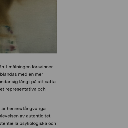
ån. I målningen försvinner
ch blandas med en mer
ndar sig långt på att sätta
et representativa och
 är hennes långvariga
plevelsen av autenticitet
otentiella psykologiska och