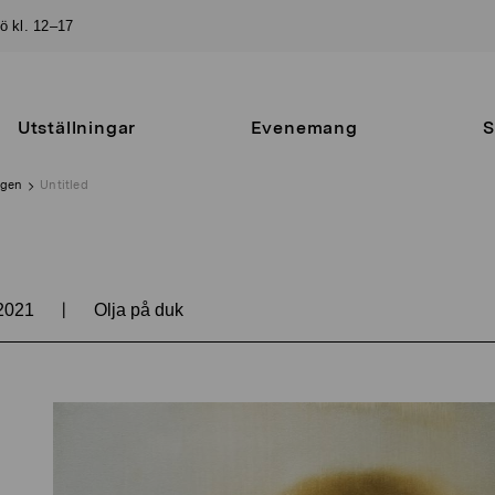
sö kl. 12–17
Utställningar
Evenemang
S
ngen
Untitled
|
2021
Olja på duk