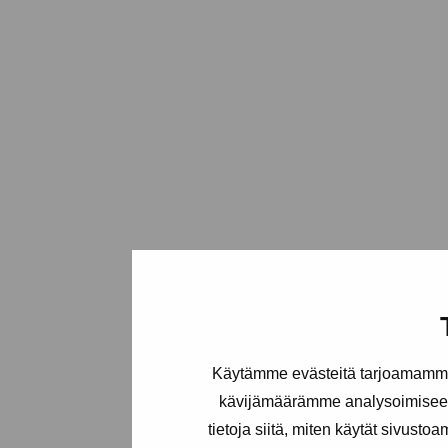
Käytämme evästeitä tarjoamamme 
kävijämäärämme analysoimiseen
tietoja siitä, miten käytät sivusto