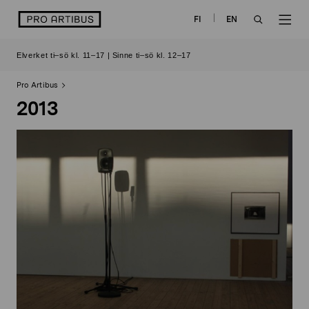
Skip
logo
FI
EN
to
OPEN
OP
content
Elverket ti–sö kl. 11–17 | Sinne ti–sö kl. 12–17
SEARCH
NAV
Pro Artibus
2013