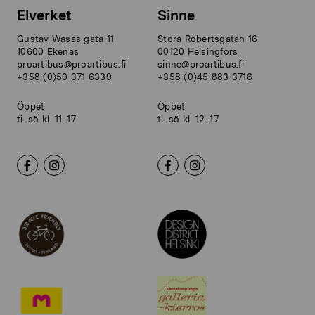
Elverket
Sinne
Gustav Wasas gata 11
Stora Robertsgatan 16
10600 Ekenäs
00120 Helsingfors
proartibus@proartibus.fi
sinne@proartibus.fi
+358 (0)50 371 6339
+358 (0)45 883 3716
Öppet
Öppet
ti–sö kl. 11–17
ti–sö kl. 12–17