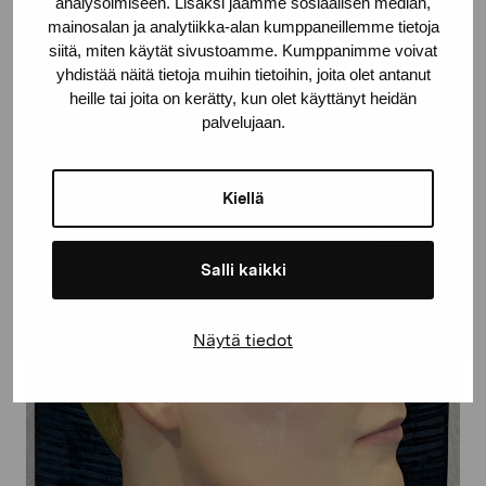
analysoimiseen. Lisäksi jaamme sosiaalisen median,
Karl-Johan
mainosalan ja analytiikka-alan kumppaneillemme tietoja
Kiljunen Satu, 2013
siitä, miten käytät sivustoamme. Kumppanimme voivat
yhdistää näitä tietoja muihin tietoihin, joita olet antanut
heille tai joita on kerätty, kun olet käyttänyt heidän
palvelujaan.
Kiellä
Salli kaikki
Näytä tiedot