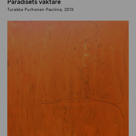
Paradisets väktare
Turakka Purhonen Pauliina, 2013