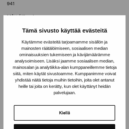
941
Mått / längd
54,0 x 41,0 cm
Tämä sivusto käyttää evästeitä
År
Käytämme evästeitä tarjoamamme sisällön ja
2013
mainosten räätälöimiseen, sosiaalisen median
ominaisuuksien tukemiseen ja kävijämäärämme
Teknik
analysoimiseen. Lisäksi jaamme sosiaalisen median,
Olja på duk
mainosalan ja analytiikka-alan kumppaneillemme tietoja
siitä, miten käytät sivustoamme. Kumppanimme voivat
Deponeringsplats
yhdistää näitä tietoja muihin tietoihin, joita olet antanut
Pro Artibus, Ekenäs
heille tai joita on kerätty, kun olet käyttänyt heidän
palvelujaan.
© Kuvasto 2026
Kiellä
Dela: