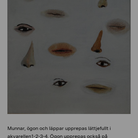
Munnar, ögon och läppar upprepas lättjefullt i
akvarellen 1-2-3-4. Ögon upprepas också på