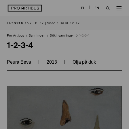
Skip
logo
FI
EN
to
OPEN
OP
content
Elverket ti–sö kl. 11–17 | Sinne ti–sö kl. 12–17
SEARCH
NAV
Pro Artibus
Samlingen
Sök i samlingen
1-2-3-4
1-2-3-4
|
|
Peura Eeva
2013
Olja på duk