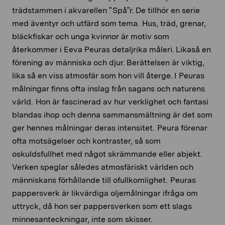
trädstammen i akvarellen ” Spå”r. De tillhör en serie
med äventyr och utfärd som tema. Hus, träd, grenar,
bläckfiskar och unga kvinnor är motiv som
återkommer i Eeva Peuras detaljrika måleri. Likaså en
förening av människa och djur. Berättelsen är viktig,
lika så en viss atmosfär som hon vill återge. I Peuras
målningar finns ofta inslag från sagans och naturens
värld. Hon är fascinerad av hur verklighet och fantasi
blandas ihop och denna sammansmältning är det som
ger hennes målningar deras intensitet. Peura förenar
ofta motsägelser och kontraster, så som
oskuldsfullhet med något skrämmande eller abjekt.
Verken speglar således atmosfäriskt världen och
människans förhållande till ofullkomlighet. Peuras
pappersverk är likvärdiga oljemålningar ifråga om
uttryck, då hon ser pappersverken som ett slags
minnesanteckningar, inte som skisser.