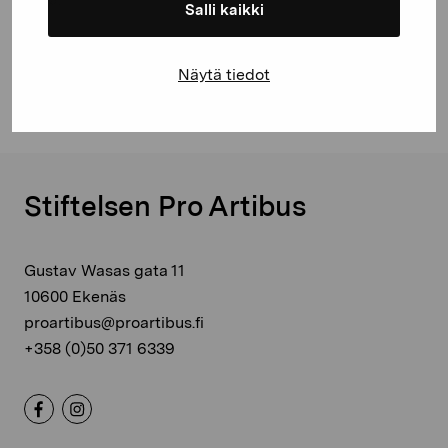
Salli kaikki
Facebook
Linkedin
Näytä tiedot
Stiftelsen Pro Artibus
Gustav Wasas gata 11
10600 Ekenäs
proartibus@proartibus.fi
+358 (0)50 371 6339